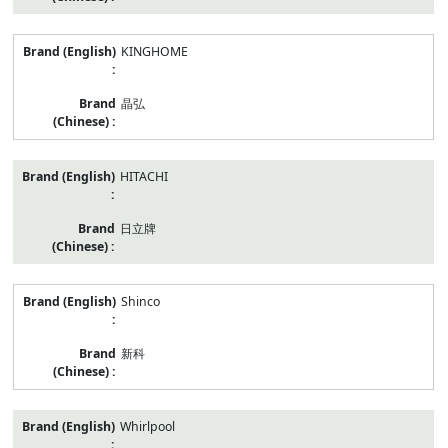
KINGHOME
晶弘
HITACHI
日立牌
Shinco
新科
Whirlpool