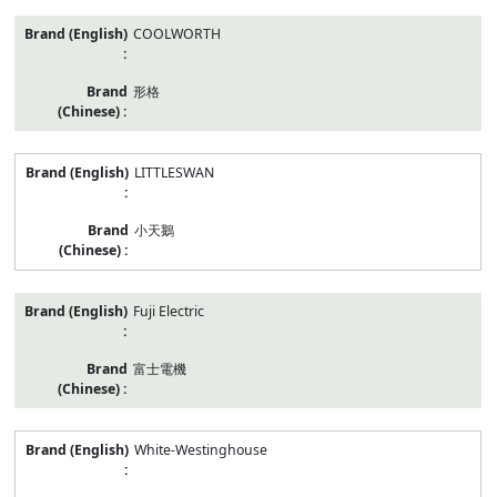
COOLWORTH
形格
LITTLESWAN
小天鵝
Fuji Electric
富士電機
White-Westinghouse