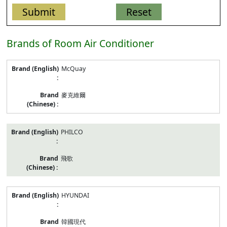
Brands of Room Air Conditioner
listed
McQuay
models
of
Room
麥克維爾
Air
Conditioner
PHILCO
飛歌
HYUNDAI
韓國現代