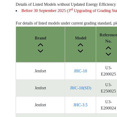
Details of Listed Models without Updated Energy Efficiency
rd
Before 30 September 2025 (3
Upgrading of Grading Sta
For details of listed models under current grading standard, p
Referenc
Brand
Model
No.
Energy
U3-
Jenfort
JHC-10
Label
E200025
Information
for
U3-
Jenfort
JHC-10(SD)
products
E250025
U3-
Jenfort
JHC-3.5
E200024