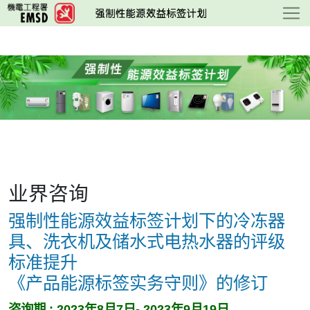
跳
至
主
要
內
容
业界咨询
强制性能源效益标签计划下的冷冻器
具、洗衣机及储水式电热水器的评级
标准提升
《产品能源标签实务守则》的修订
咨询期 : 2023年8月7日- 2023年9月19日