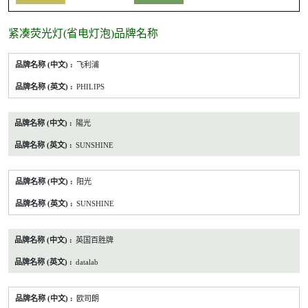
紧凑荧光灯(省电灯泡)品牌名称
紧
飞利浦
凑
荧
PHILIPS
光
灯
(省
陽光
电
灯
SUNSHINE
泡)
表
列
型
阳光
号
品
SUNSHINE
牌
英国百胜牌
datalab
欧司朗