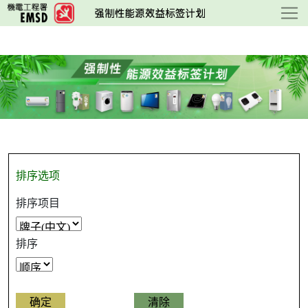
跳
至
主
要
内
容
排序选项
排序项目
排序