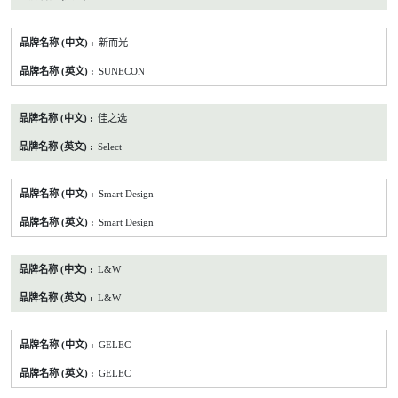
新而光
SUNECON
佳之选
Select
Smart Design
Smart Design
L&W
L&W
GELEC
GELEC