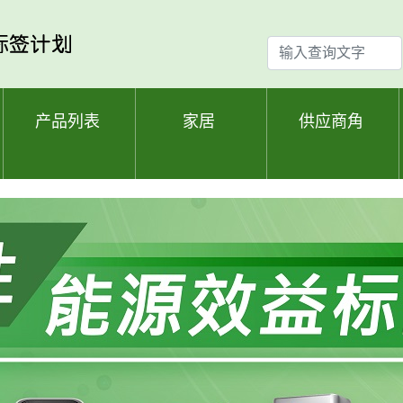
输
入
查
询
产品列表
家居
供应商角
文
字