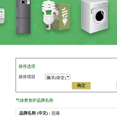
排序选项
排序项目
气体煮食炉品牌名称
气
迅達
体