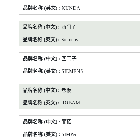
煮
XUNDA
食
炉
西门子
表
列
Siemens
型
号
西门子
品
牌
SIEMENS
老板
ROBAM
簡栢
SIMPA