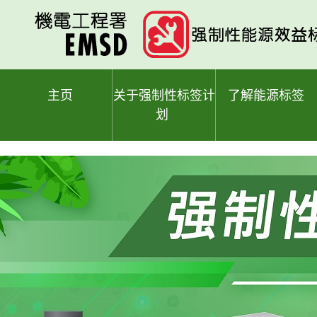
跳
至
主
要
内
容
主页
关于强制性标签计
了解能源标签
划