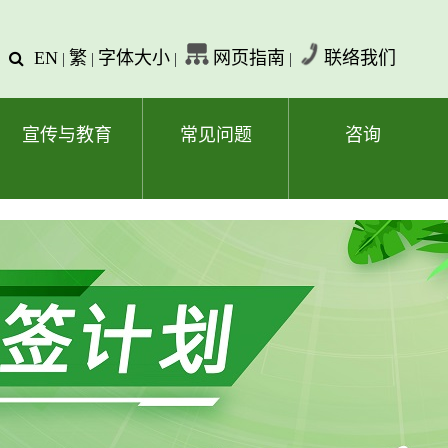
EN
繁
字体大小
网页指南
联络我们
查
|
|
|
|
询
文
字
宣传与教育
常见问题
咨询