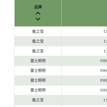
品牌
参
能之宝
L
考
编
能之宝
L
号
能之宝
L
被
删
雷士照明
FHS
除
前
雷士照明
FHS
的
雷士照明
FHS
能
源
雷士照明
FHS
标
签
能之宝
L
资