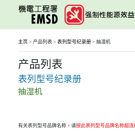
跳
至
主
要
内
容
主页
> 产品列表 >
表列型号纪录册
> 抽湿机
产品列表
表列型号纪录册
抽湿机
有关表列型号品牌名称，请
按此表列型号品牌名称超连