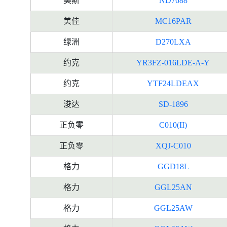
美斯
ND7688
美佳
MC16PAR
绿洲
D270LXA
约克
YR3FZ-016LDE-A-Y
约克
YTF24LDEAX
浚达
SD-1896
正负零
C010(II)
正负零
XQJ-C010
格力
GGD18L
格力
GGL25AN
格力
GGL25AW