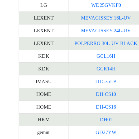
LG
WD25GVKF0
LEXENT
MEVAGISSEY 16L-UV
LEXENT
MEVAGISSEY 24L-UV
LEXENT
POLPERRO 30L-UV-BLACK
KDK
GCL16H
KDK
GCR14H
IMASU
ITD-35LB
HOME
DH-CS10
HOME
DH-CS16
HKM
DH01
gemini
GD27YW