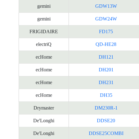
gemini
GDW13W
gemini
GDW24W
FRIGIDAIRE
FD175
electriQ
QD-HE28
ecHome
DH121
ecHome
DH201
ecHome
DH231
ecHome
DH35
Drymaster
DM230R-1
De'Longhi
DDSE20
De'Longhi
DDSE25COMBI