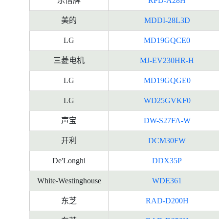
乐信牌
RPD-A28H
美的
MDDI-28L3D
LG
MD19GQCE0
三菱电机
MJ-EV230HR-H
LG
MD19GQGE0
LG
WD25GVKF0
声宝
DW-S27FA-W
开利
DCM30FW
De'Longhi
DDX35P
White-Westinghouse
WDE361
东芝
RAD-D200H