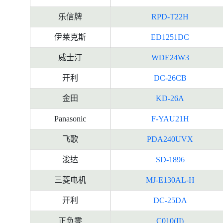
乐信牌
RPD-T22H
伊莱克斯
ED1251DC
威士汀
WDE24W3
开利
DC-26CB
金田
KD-26A
Panasonic
F-YAU21H
飞歌
PDA240UVX
浚达
SD-1896
三菱电机
MJ-E130AL-H
开利
DC-25DA
正负零
C010(II)