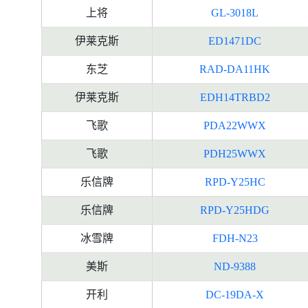
上将
GL-3018L
伊莱克斯
ED1471DC
东芝
RAD-DA11HK
伊莱克斯
EDH14TRBD2
飞歌
PDA22WWX
飞歌
PDH25WWX
乐信牌
RPD-Y25HC
乐信牌
RPD-Y25HDG
冰雪牌
FDH-N23
美斯
ND-9388
开利
DC-19DA-X