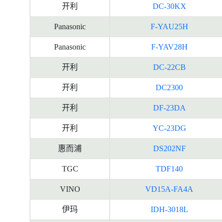
开利
DC-30KX
Panasonic
F-YAU25H
Panasonic
F-YAV28H
开利
DC-22CB
开利
DC2300
开利
DF-23DA
开利
YC-23DG
惠而浦
DS202NF
TGC
TDF140
VINO
VD15A-FA4A
伊玛
IDH-3018L