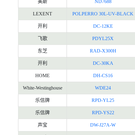
美斯
ND7688
LEXENT
POLPERRO 30L-UV-BLACK
开利
DC-12KE
飞歌
PDYL25X
东芝
RAD-X300H
开利
DC-30KA
HOME
DH-CS16
White-Westinghouse
WDE24
乐信牌
RPD-YL25
乐信牌
RPD-YS22
声宝
DW-J27A-W