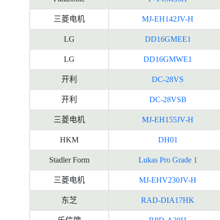
三菱电机
MJ-EH142JV-H
LG
DD16GMEE1
LG
DD16GMWE1
开利
DC-28VS
开利
DC-28VSB
三菱电机
MJ-EH155JV-H
HKM
DH01
Stadler Form
Lukas Pro Grade 1
三菱电机
MJ-EHV230JV-H
东芝
RAD-DIA17HK