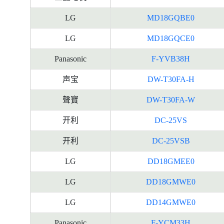
LG
MD18GQBE0
LG
MD18GQCE0
Panasonic
F-YVB38H
声宝
DW-T30FA-H
聲寶
DW-T30FA-W
开利
DC-25VS
开利
DC-25VSB
LG
DD18GMEE0
LG
DD18GMWE0
LG
DD14GMWE0
Panasonic
F-YCM33H