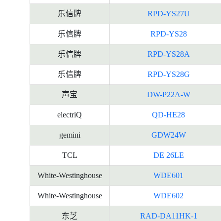
乐信牌
RPD-YS27U
乐信牌
RPD-YS28
乐信牌
RPD-YS28A
乐信牌
RPD-YS28G
声宝
DW-P22A-W
electriQ
QD-HE28
gemini
GDW24W
TCL
DE 26LE
White-Westinghouse
WDE601
White-Westinghouse
WDE602
东芝
RAD-DA11HK-1