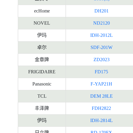
ecHome
DH201
NOVEL
ND2120
伊玛
IDH-2012L
卓尔
SDF-201W
金章牌
ZD2023
FRIGIDAIRE
FD175
Panasonic
F-YAP21H
TCL
DEM 28LE
丰泽牌
FDH2822
伊玛
IDH-2814L
日立牌
RD-170FX