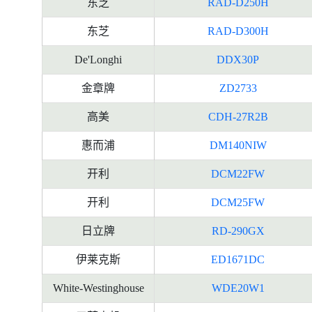
东芝
RAD-D250H
东芝
RAD-D300H
De'Longhi
DDX30P
金章牌
ZD2733
高美
CDH-27R2B
惠而浦
DM140NIW
开利
DCM22FW
开利
DCM25FW
日立牌
RD-290GX
伊莱克斯
ED1671DC
White-Westinghouse
WDE20W1