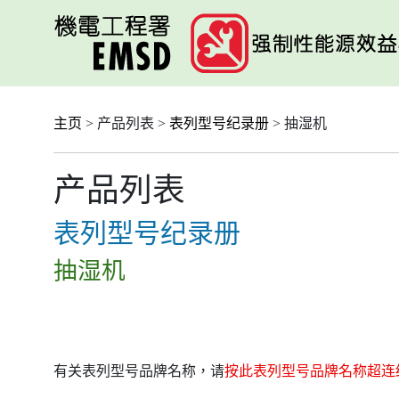
跳
至
主
要
内
容
主页
> 产品列表 >
表列型号纪录册
> 抽湿机
产品列表
表列型号纪录册
抽湿机
有关表列型号品牌名称，请
按此表列型号品牌名称超连