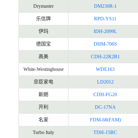
Drymaster
DM230R-1
乐信牌
RPD-YS11
伊玛
IDH-2099L
德国宝
DHM-706S
高美
CDH-22R2B1
White-Westinghouse
WDE163
忠臣家电
LD2012
新朗
CDH-FG20
开利
DC-17NA
名家
FDM-68(FAM)
Turbo Italy
TDH-15BC