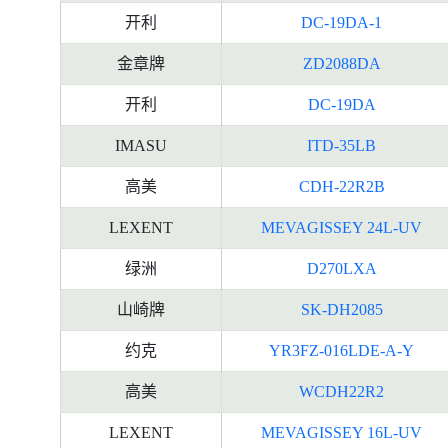
开利
DC-19DA-1
金章牌
ZD2088DA
开利
DC-19DA
IMASU
ITD-35LB
高美
CDH-22R2B
LEXENT
MEVAGISSEY 24L-UV
绿洲
D270LXA
山崎牌
SK-DH2085
约克
YR3FZ-016LDE-A-Y
高美
WCDH22R2
LEXENT
MEVAGISSEY 16L-UV