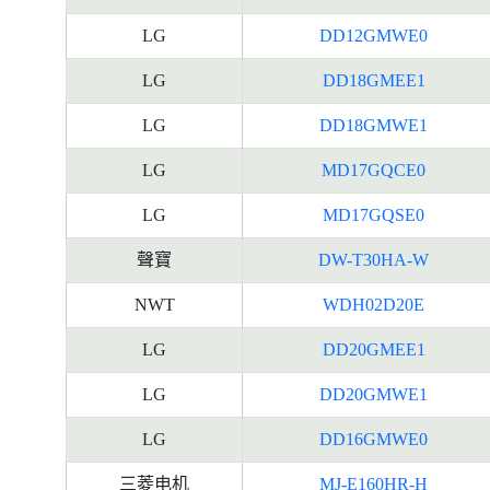
LG
DD12GMWE0
LG
DD18GMEE1
LG
DD18GMWE1
LG
MD17GQCE0
LG
MD17GQSE0
聲寶
DW-T30HA-W
NWT
WDH02D20E
LG
DD20GMEE1
LG
DD20GMWE1
LG
DD16GMWE0
三菱电机
MJ-E160HR-H