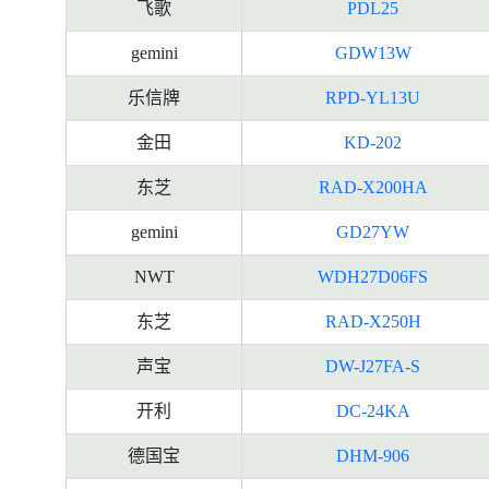
飞歌
PDL25
gemini
GDW13W
乐信牌
RPD-YL13U
金田
KD-202
东芝
RAD-X200HA
gemini
GD27YW
NWT
WDH27D06FS
东芝
RAD-X250H
声宝
DW-J27FA-S
开利
DC-24KA
德国宝
DHM-906