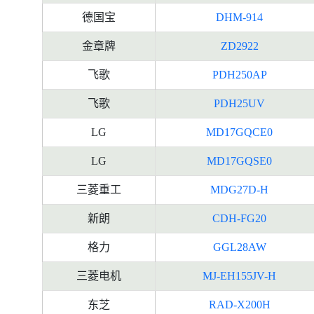
德国宝
DHM-914
金章牌
ZD2922
飞歌
PDH250AP
飞歌
PDH25UV
LG
MD17GQCE0
LG
MD17GQSE0
三菱重工
MDG27D-H
新朗
CDH-FG20
格力
GGL28AW
三菱电机
MJ-EH155JV-H
东芝
RAD-X200H