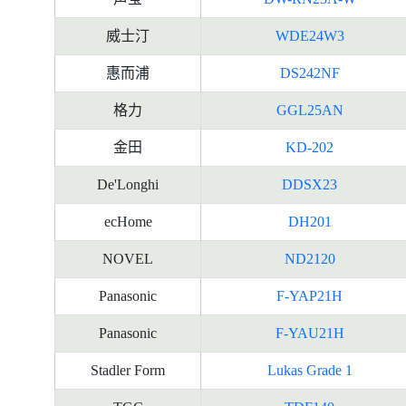
威士汀
WDE24W3
惠而浦
DS242NF
格力
GGL25AN
金田
KD-202
De'Longhi
DDSX23
ecHome
DH201
NOVEL
ND2120
Panasonic
F-YAP21H
Panasonic
F-YAU21H
Stadler Form
Lukas Grade 1