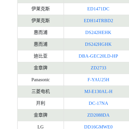
伊莱克斯
ED1471DC
伊莱克斯
EDH14TRBD2
惠而浦
DS242HEHK
惠而浦
DS242HGHK
迪比亚
DBA-GEC20LD-HP
金章牌
ZD2733
Panasonic
F-YAU25H
三菱电机
MJ-E130AL-H
开利
DC-17NA
金章牌
ZD2088DA
LG
DD16GMWE0