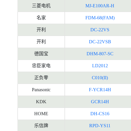
三菱电机
MJ-E100AR-H
名家
FDM-68(FAM)
开利
DC-22VS
开利
DC-22VSB
德国宝
DHM-807-SC
忠臣家电
LD2012
正负零
C010(II)
Panasonic
F-YCR14H
KDK
GCR14H
HOME
DH-CS16
乐信牌
RPD-YS11