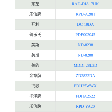
东芝
RAD-DIA17HK
乐信牌
RPD-A28H
开利
DC-19DA
普乐氏
PDE002045
美斯
ND-8238
美斯
ND-8288
美的
MDDI-28L3D
金章牌
ZD2822DA
飞歌
PDH25WWX
丰泽牌
FDHA2522
乐信牌
RPD-YA20