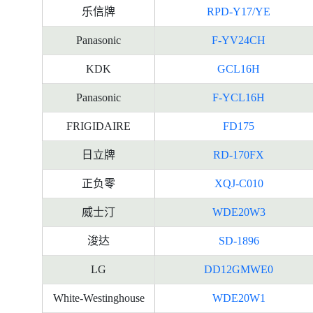
乐信牌
RPD-Y17/YE
Panasonic
F-YV24CH
KDK
GCL16H
Panasonic
F-YCL16H
FRIGIDAIRE
FD175
日立牌
RD-170FX
正负零
XQJ-C010
威士汀
WDE20W3
浚达
SD-1896
LG
DD12GMWE0
White-Westinghouse
WDE20W1