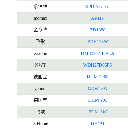
乐信牌
RPD-YL13U
momax
AP11S
金章牌
ZD1388
飞歌
PDH128W
Xiaomi
DM-CS07BFA5A
NWT
WDH27D06FS
德国宝
DHM-706S
gemini
GDW13W
德国宝
DHM-906
飞歌
PDK13W
ecHome
DH121