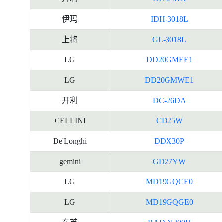
伊玛
IDH-3018L
上将
GL-3018L
LG
DD20GMEE1
LG
DD20GMWE1
开利
DC-26DA
CELLINI
CD25W
De'Longhi
DDX30P
gemini
GD27YW
LG
MD19GQCE0
LG
MD19GQGE0