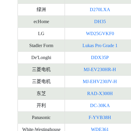
绿洲
D270LXA
ecHome
DH35
LG
WD25GVKF0
Stadler Form
Lukas Pro Grade 1
De'Longhi
DDX35P
三菱电机
MJ-EV230HR-H
三菱电机
MJ-EHV230JV-H
东芝
RAD-X300H
开利
DC-30KA
Panasonic
F-YVB38H
White-Westinghouse
WDE361