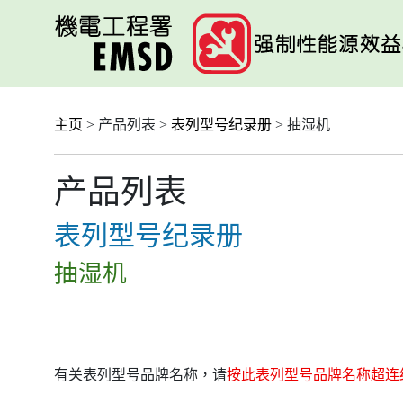
跳
至
主
要
内
容
主页
> 产品列表 >
表列型号纪录册
> 抽湿机
产品列表
表列型号纪录册
抽湿机
有关表列型号品牌名称，请
按此表列型号品牌名称超连