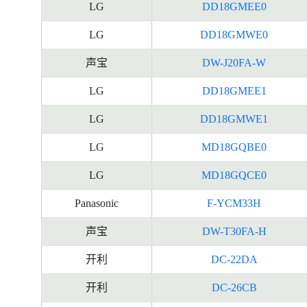
LG
DD18GMEE0
LG
DD18GMWE0
声宝
DW-J20FA-W
LG
DD18GMEE1
LG
DD18GMWE1
LG
MD18GQBE0
LG
MD18GQCE0
Panasonic
F-YCM33H
声宝
DW-T30FA-H
开利
DC-22DA
开利
DC-26CB