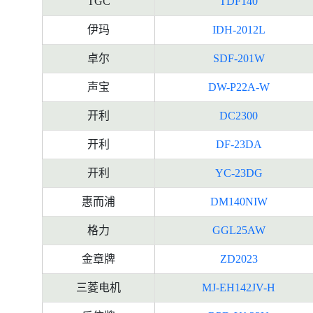
TGC
TDF140
伊玛
IDH-2012L
卓尔
SDF-201W
声宝
DW-P22A-W
开利
DC2300
开利
DF-23DA
开利
YC-23DG
惠而浦
DM140NIW
格力
GGL25AW
金章牌
ZD2023
三菱电机
MJ-EH142JV-H