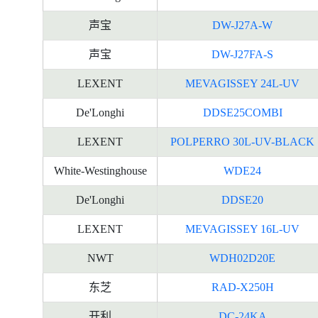
声宝
DW-J27A-W
声宝
DW-J27FA-S
LEXENT
MEVAGISSEY 24L-UV
De'Longhi
DDSE25COMBI
LEXENT
POLPERRO 30L-UV-BLACK
White-Westinghouse
WDE24
De'Longhi
DDSE20
LEXENT
MEVAGISSEY 16L-UV
NWT
WDH02D20E
东芝
RAD-X250H
开利
DC-24KA