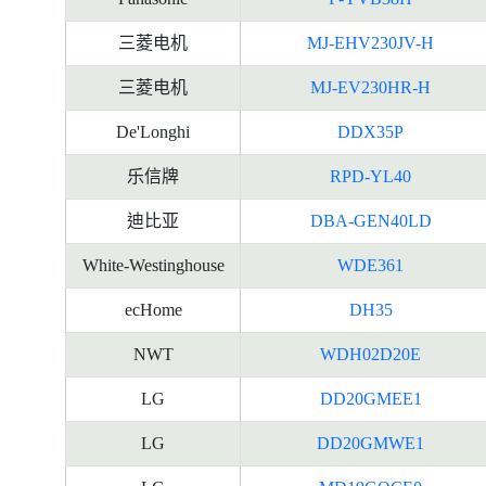
三菱电机
MJ-EHV230JV-H
三菱电机
MJ-EV230HR-H
De'Longhi
DDX35P
乐信牌
RPD-YL40
迪比亚
DBA-GEN40LD
White-Westinghouse
WDE361
ecHome
DH35
NWT
WDH02D20E
LG
DD20GMEE1
LG
DD20GMWE1