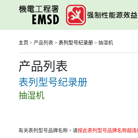
跳
至
主
要
内
容
主页
> 产品列表 >
表列型号纪录册
> 抽湿机
产品列表
表列型号纪录册
抽湿机
有关表列型号品牌名称，请
按此表列型号品牌名称超连