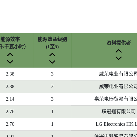
能源效率
能源效益级别
资料提供者
升/千瓦小时）
(1至5)
2.38
3
威荣电业有限公
2.38
3
威荣电业有限公
2.14
3
嘉荣电器贸易有限
2.76
1
联冠通有限公司
2.70
1
LG Electronics HK 
2.91
1
信兴电器贸易有限