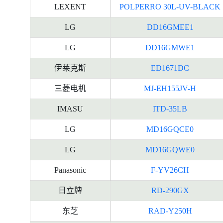
LEXENT
POLPERRO 30L-UV-BLACK
LG
DD16GMEE1
LG
DD16GMWE1
伊莱克斯
ED1671DC
三菱电机
MJ-EH155JV-H
IMASU
ITD-35LB
LG
MD16GQCE0
LG
MD16GQWE0
Panasonic
F-YV26CH
日立牌
RD-290GX
东芝
RAD-Y250H