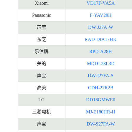
Xiaomi
VD17F-VA5A
Panasonic
F-YAV28H
声宝
DW-J27A-W
东芝
RAD-DIA17HK
乐信牌
RPD-A28H
美的
MDDI-28L3D
声宝
DW-J27FA-S
高美
CDH-27R2B
LG
DD16GMWE0
三菱电机
MJ-E160HR-H
声宝
DW-S27FA-W