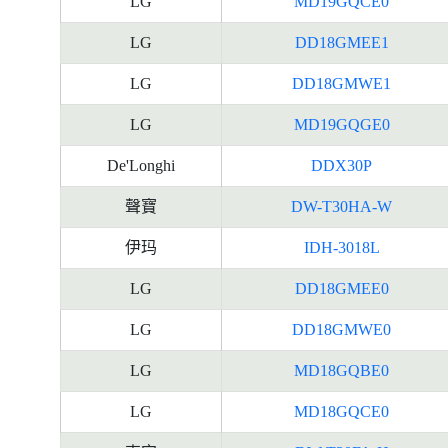
LG
MD19GQCE0
LG
DD18GMEE1
LG
DD18GMWE1
LG
MD19GQGE0
De'Longhi
DDX30P
聲寶
DW-T30HA-W
伊玛
IDH-3018L
LG
DD18GMEE0
LG
DD18GMWE0
LG
MD18GQBE0
LG
MD18GQCE0