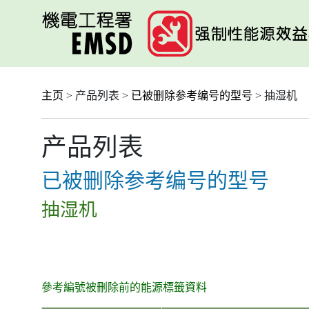
跳
至
主
要
内
容
主页
> 产品列表 >
已被删除参考编号的型号
> 抽湿机
产品列表
已被删除参考编号的型号
抽湿机
參考編號被刪除前的能源標籤資料