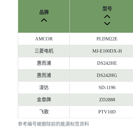
型号
品牌
AMCOR
PLDM22E
三菱电机
MJ-E100DX-H
惠而浦
DS242HE
惠而浦
DS242HG
浚达
SD-1196
金章牌
ZD2888
飞歌
PTV10D
参考编号被删除前的能源标签资料