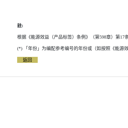
註:
根据《能源效益（产品标签）条例》（第598章）第1
(*) 「年份」为编配参考编号的年份或（如按照《能
返回