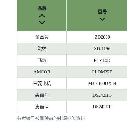
品牌
型号
金章牌
ZD2888
浚达
SD-1196
飞歌
PTV10D
AMCOR
PLDM22E
三菱电机
MJ-E100DX-H
惠而浦
DS242HG
惠而浦
DS242HE
参考编号被删除前的能源标签资料