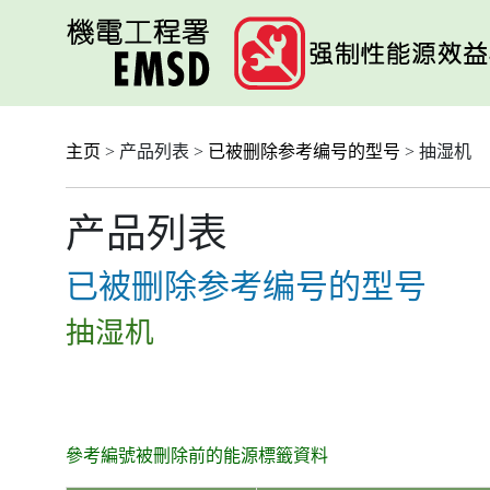
跳
至
主
要
内
容
主页
> 产品列表 >
已被删除参考编号的型号
> 抽湿机
产品列表
已被删除参考编号的型号
抽湿机
參考編號被刪除前的能源標籤資料