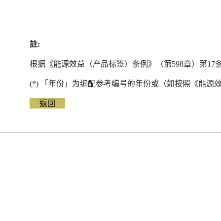
註:
根据《能源效益（产品标签）条例》（第598章）第1
(*) 「年份」为编配参考编号的年份或（如按照《能
返回