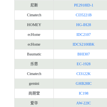
尼斯
PE2918ID-1
Cimatech
CI35221B
HOMEY
HG-IH28
ecHome
IDC2107
ecHome
IDCS2100BK
Baumatic
BHI307
乐思
EC-1928
Cimatech
CI3122K
gemini
GHB28IC
尚朋堂
IC198
爱华
AW-22IC