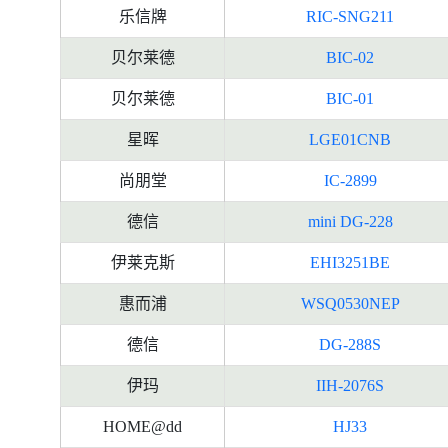
乐信牌
RIC-SNG211
贝尔莱德
BIC-02
贝尔莱德
BIC-01
星晖
LGE01CNB
尚朋堂
IC-2899
德信
mini DG-228
伊莱克斯
EHI3251BE
惠而浦
WSQ0530NEP
德信
DG-288S
伊玛
IIH-2076S
HOME@dd
HJ33