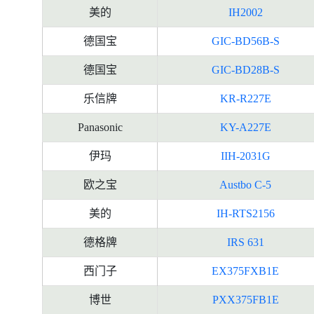
美的
IH2002
德国宝
GIC-BD56B-S
德国宝
GIC-BD28B-S
乐信牌
KR-R227E
Panasonic
KY-A227E
伊玛
IIH-2031G
欧之宝
Austbo C-5
美的
IH-RTS2156
德格牌
IRS 631
西门子
EX375FXB1E
博世
PXX375FB1E