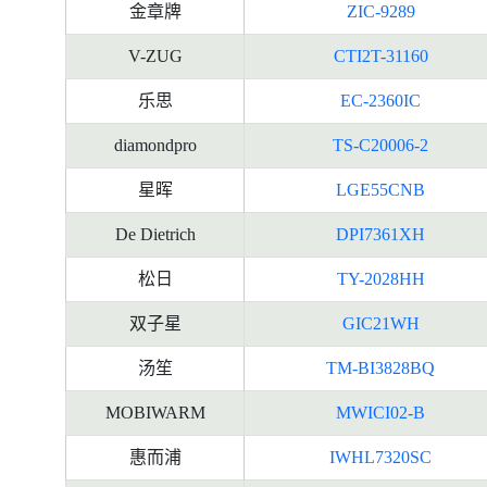
金章牌
ZIC-9289
V-ZUG
CTI2T-31160
乐思
EC-2360IC
diamondpro
TS-C20006-2
星晖
LGE55CNB
De Dietrich
DPI7361XH
松日
TY-2028HH
双子星
GIC21WH
汤笙
TM-BI3828BQ
MOBIWARM
MWICI02-B
惠而浦
IWHL7320SC