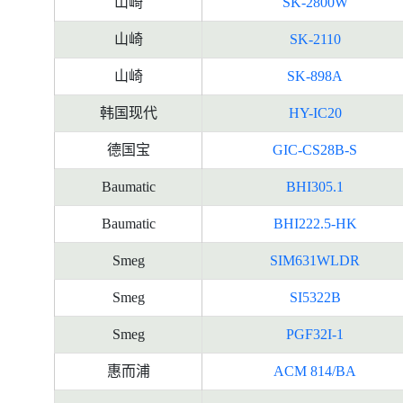
山崎
SK-2800W
山崎
SK-2110
山崎
SK-898A
韩国现代
HY-IC20
德国宝
GIC-CS28B-S
Baumatic
BHI305.1
Baumatic
BHI222.5-HK
Smeg
SIM631WLDR
Smeg
SI5322B
Smeg
PGF32I-1
惠而浦
ACM 814/BA