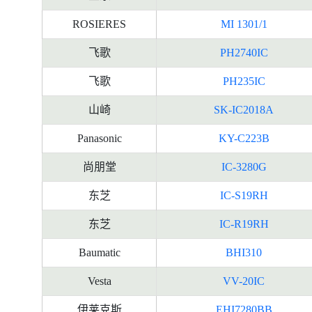
ROSIERES
MI 1301/1
飞歌
PH2740IC
飞歌
PH235IC
山崎
SK-IC2018A
Panasonic
KY-C223B
尚朋堂
IC-3280G
东芝
IC-S19RH
东芝
IC-R19RH
Baumatic
BHI310
Vesta
VV-20IC
伊莱克斯
EHI7280BB