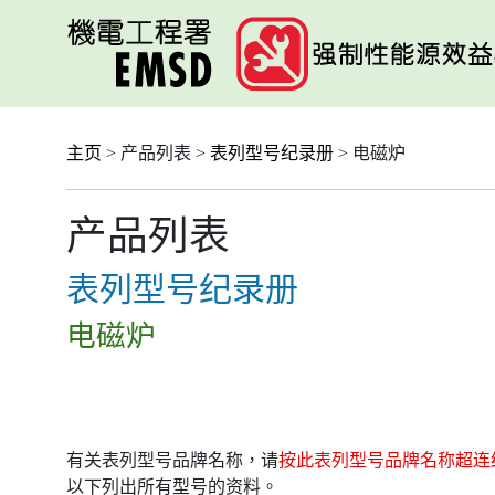
跳
至
主
要
内
容
主页
> 产品列表 >
表列型号纪录册
> 电磁炉
产品列表
表列型号纪录册
电磁炉
有关表列型号品牌名称，请
按此表列型号品牌名称超连
以下列出所有型号的资料。