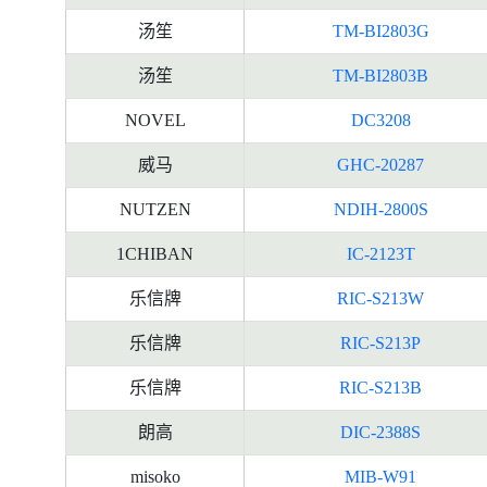
汤笙
TM-BI2803G
汤笙
TM-BI2803B
NOVEL
DC3208
威马
GHC-20287
NUTZEN
NDIH-2800S
1CHIBAN
IC-2123T
乐信牌
RIC-S213W
乐信牌
RIC-S213P
乐信牌
RIC-S213B
朗高
DIC-2388S
misoko
MIB-W91