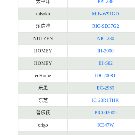
太平洋
PPI-28F
misoko
MIB-W91GD
乐信牌
RIC-SD37G2
NUTZEN
NIC-280
HOMEY
IH-2000
HOMEY
IH-S82
ecHome
IDC2008T
乐思
EC-2969
东芝
IC-20R1THK
普乐氏
PIC002005
origo
IC347W