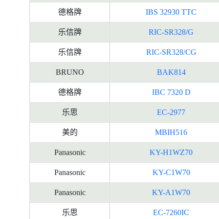
德格牌
IBS 32930 TTC
乐信牌
RIC-SR328/G
乐信牌
RIC-SR328/CG
BRUNO
BAK814
德格牌
IBC 7320 D
乐思
EC-2977
美的
MBIH516
Panasonic
KY-H1WZ70
Panasonic
KY-C1W70
Panasonic
KY-A1W70
乐思
EC-7260IC