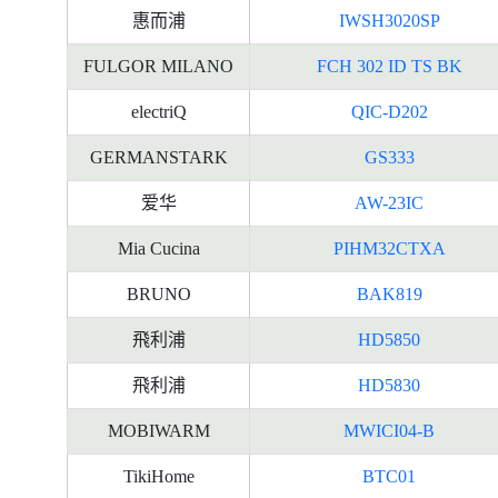
惠而浦
IWSH3020SP
FULGOR MILANO
FCH 302 ID TS BK
electriQ
QIC-D202
GERMANSTARK
GS333
爱华
AW-23IC
Mia Cucina
PIHM32CTXA
BRUNO
BAK819
飛利浦
HD5850
飛利浦
HD5830
MOBIWARM
MWICI04-B
TikiHome
BTC01