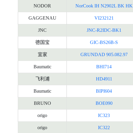
NODOR
NorCook IH N2902L BK HK
GAGGENAU
VI232121
JNC
JNC-R2IDC-BK1
德国宝
GIC-BS26B-S
宜家
GRUNDAD 905.082.97
Baumatic
BHI714
飞利浦
HD4911
Baumatic
BIPI604
BRUNO
BOE090
origo
IC323
origo
IC322