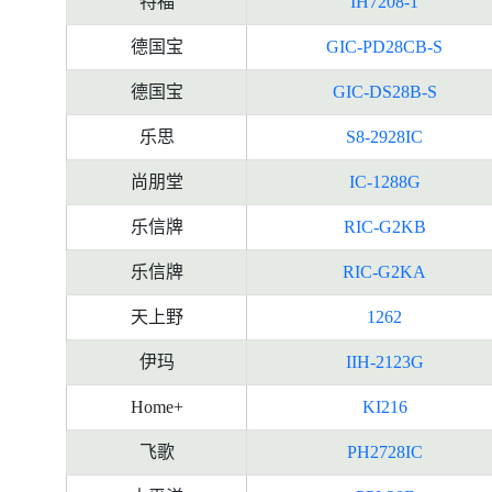
特福
IH7208-1
德国宝
GIC-PD28CB-S
德国宝
GIC-DS28B-S
乐思
S8-2928IC
尚朋堂
IC-1288G
乐信牌
RIC-G2KB
乐信牌
RIC-G2KA
天上野
1262
伊玛
IIH-2123G
Home+
KI216
飞歌
PH2728IC