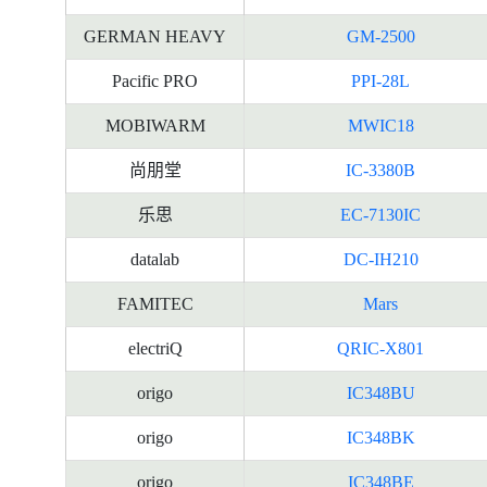
GERMAN HEAVY
GM-2500
Pacific PRO
PPI-28L
MOBIWARM
MWIC18
尚朋堂
IC-3380B
乐思
EC-7130IC
datalab
DC-IH210
FAMITEC
Mars
electriQ
QRIC-X801
origo
IC348BU
origo
IC348BK
origo
IC348BE