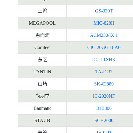
上将
GS-339T
MEGAPOOL
MIC-828H
惠而浦
ACM230/IX.1
Comfee'
CIC-20GGTLA0
东芝
IC-21TSHK
TANTIN
TA-IC37
山崎
SK-CI889
尚朋堂
IC-2020NF
Baumatic
BHI306
STAUB
SCH2000
美的
IH2202