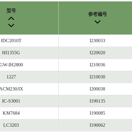
型号
参考编号
IDC2010T
I230033
HI1355G
I220020
GW-IH2800
I210036
1227
I210030
ACM230/IX
I200038
IC-S3001
I190135
KM7684
I190085
LC3203
I190062