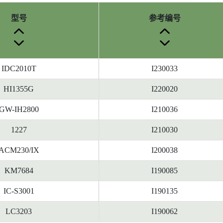
型号
参考编号
IDC2010T
I230033
HI1355G
I220020
GW-IH2800
I210036
1227
I210030
ACM230/IX
I200038
KM7684
I190085
IC-S3001
I190135
LC3203
I190062