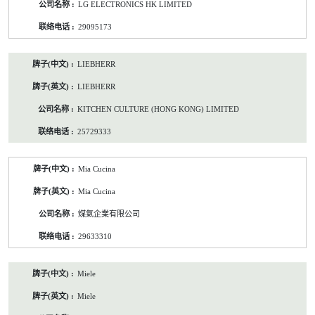
LG ELECTRONICS HK LIMITED
29095173
LIEBHERR
LIEBHERR
KITCHEN CULTURE (HONG KONG) LIMITED
25729333
Mia Cucina
Mia Cucina
煤氣企業有限公司
29633310
Miele
Miele