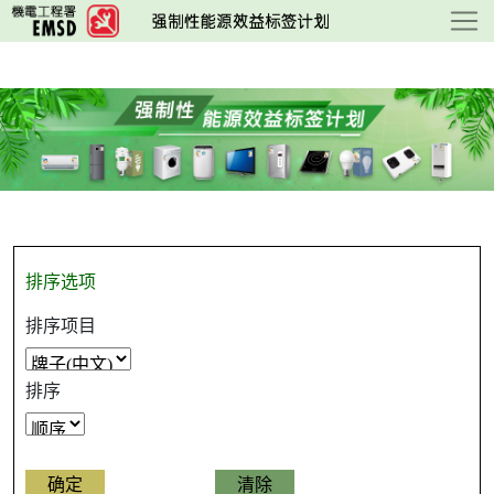
跳
至
主
要
内
容
排序选项
排序项目
排序