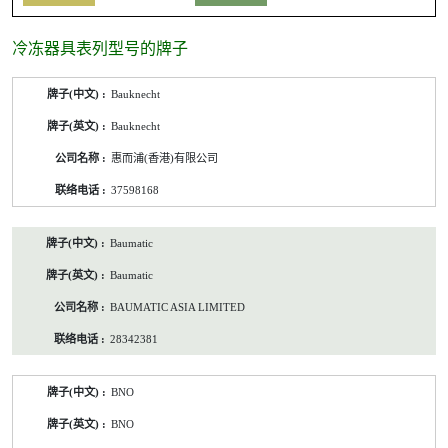
冷冻器具表列型号的牌子
冷
Bauknecht
冻
器
Bauknecht
具
表
惠而浦(香港)有限公司
列
型
37598168
号
的
牌
Baumatic
子
/
Baumatic
公
司
BAUMATIC ASIA LIMITED
名
称/
28342381
联
络
电
话
BNO
BNO