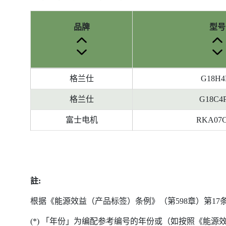
品牌
型号
参
格兰仕
G18H4
考
编
格兰仕
G18C4
号
富士电机
RKA07
被
删
除
前
的
註:
能
源
根据《能源效益（产品标签）条例》（第598章）第1
标
签
(*) 「年份」为编配参考编号的年份或（如按照《能