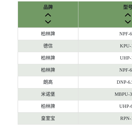
品牌
型
参
柏林牌
NPF-6
考
编
德信
KPU-
号
柏林牌
UHP-
被
删
柏林牌
NPF-6
除
前
朗高
DNP-6.
的
米诺堡
MBPU-3
能
源
柏林牌
UHP-6
标
签
皇室宝
RPN-
资
料