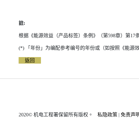
註:
根据《能源效益（产品标签）条例》（第598章）第1
(*) 「年份」为编配参考编号的年份或（如按照《能
返回
2020© 机电工程署保留所有版权。
私隐政策
|
免责声