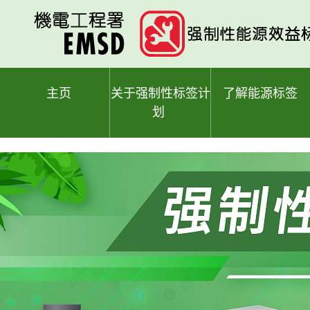
跳
至
主
要
內
容
主页
关于强制性标签计
了解能源标签
划