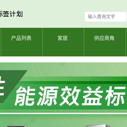
输
入
查
询
产品列表
家居
供应商角
文
字