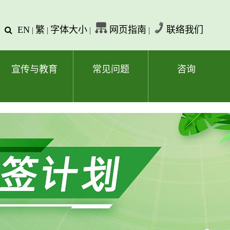
EN
繁
字体大小
网页指南
联络我们
查
|
|
|
|
询
文
字
宣传与教育
常见问题
咨询