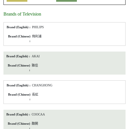
Brands of Television
listed
PHILIPS
models
of
飛利浦
Television
AKAI
雅佳
CHANGHONG
長虹
COOCAA
酷開