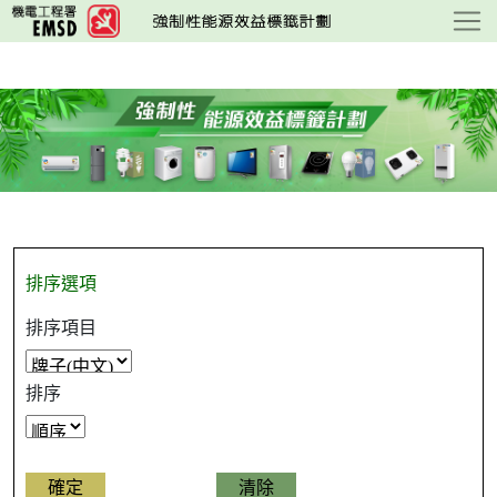
跳
至
主
要
內
容
排序選項
排序項目
排序