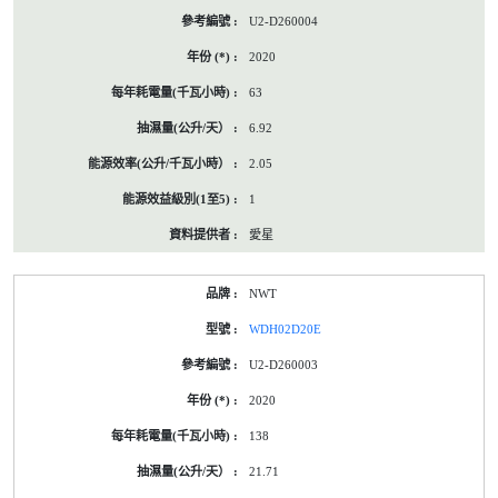
U2-D260004
2020
63
6.92
2.05
1
愛星
NWT
WDH02D20E
U2-D260003
2020
138
21.71