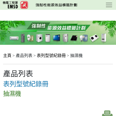
跳
至
主
要
內
容
主頁
> 產品列表 >
表列型號紀錄冊
> 抽濕機
產品列表
表列型號紀錄冊
抽濕機