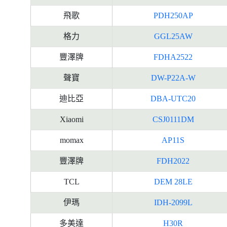
飛歌
PDH250AP
格力
GGL25AW
豐澤牌
FDHA2522
聲寶
DW-P22A-W
迪比亞
DBA-UTC20
Xiaomi
CSJ0111DM
momax
AP11S
豐澤牌
FDH2022
TCL
DEM 28LE
伊瑪
IDH-2099L
多美達
H30R