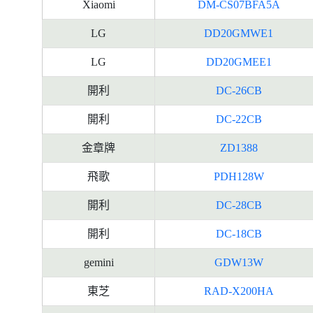
Xiaomi
DM-CS07BFA5A
LG
DD20GMWE1
LG
DD20GMEE1
開利
DC-26CB
開利
DC-22CB
金章牌
ZD1388
飛歌
PDH128W
開利
DC-28CB
開利
DC-18CB
gemini
GDW13W
東芝
RAD-X200HA