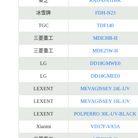
東芝
RAD-DA11HK
冰雪牌
FDH-N23
TGC
TDF140
三菱重工
MDE30B-H
三菱重工
MDE25W-H
LG
DD18GMWE0
LG
DD18GMEE0
LEXENT
MEVAGISSEY 24L-UV
LEXENT
MEVAGISSEY 16L-UV
LEXENT
POLPERRO 30L-UV-BLACK
Xiaomi
VD17F-VA5A