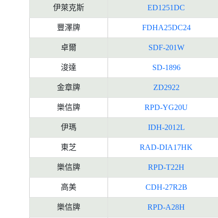
伊萊克斯
ED1251DC
豐澤牌
FDHA25DC24
卓爾
SDF-201W
浚達
SD-1896
金章牌
ZD2922
樂信牌
RPD-YG20U
伊瑪
IDH-2012L
東芝
RAD-DIA17HK
樂信牌
RPD-T22H
高美
CDH-27R2B
樂信牌
RPD-A28H