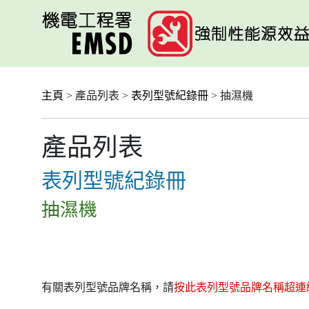
跳
至
主
要
內
容
主頁
> 產品列表 >
表列型號紀錄冊
> 抽濕機
產品列表
表列型號紀錄冊
抽濕機
有關表列型號品牌名稱，請
按此表列型號品牌名稱超連