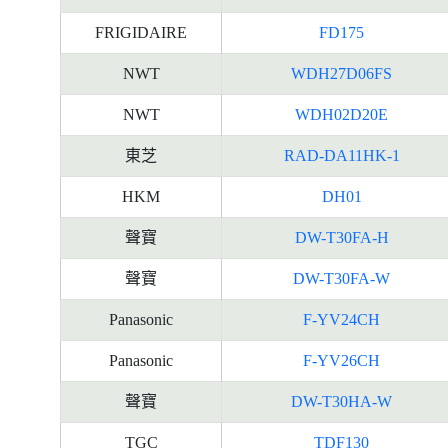
FRIGIDAIRE
FD175
NWT
WDH27D06FS
NWT
WDH02D20E
東芝
RAD-DA11HK-1
HKM
DH01
聲寶
DW-T30FA-H
聲寶
DW-T30FA-W
Panasonic
F-YV24CH
Panasonic
F-YV26CH
聲寶
DW-T30HA-W
TGC
TDF130