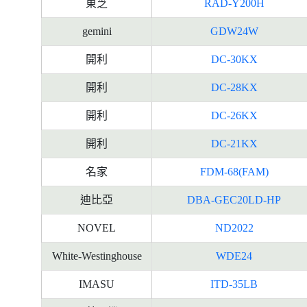
東芝
RAD-Y200H
gemini
GDW24W
開利
DC-30KX
開利
DC-28KX
開利
DC-26KX
開利
DC-21KX
名家
FDM-68(FAM)
迪比亞
DBA-GEC20LD-HP
NOVEL
ND2022
White-Westinghouse
WDE24
IMASU
ITD-35LB