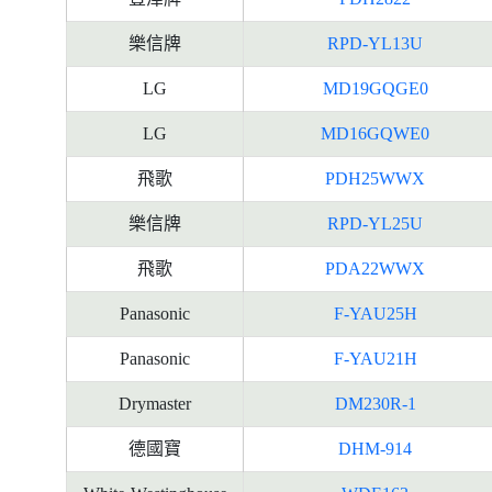
樂信牌
RPD-YL13U
LG
MD19GQGE0
LG
MD16GQWE0
飛歌
PDH25WWX
樂信牌
RPD-YL25U
飛歌
PDA22WWX
Panasonic
F-YAU25H
Panasonic
F-YAU21H
Drymaster
DM230R-1
德國寶
DHM-914