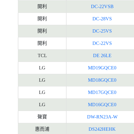
開利
DC-22VSB
開利
DC-28VS
開利
DC-25VS
開利
DC-22VS
TCL
DE 26LE
LG
MD19GQCE0
LG
MD18GQCE0
LG
MD17GQCE0
LG
MD16GQCE0
聲寶
DW-RN23A-W
惠而浦
DS242HEHK