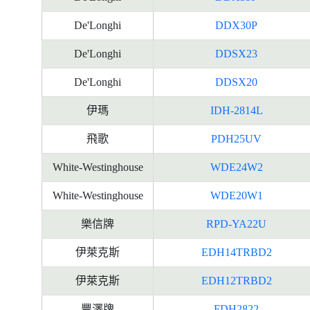
De'Longhi
DDX30P
De'Longhi
DDSX23
De'Longhi
DDSX20
伊瑪
IDH-2814L
飛歌
PDH25UV
White-Westinghouse
WDE24W2
White-Westinghouse
WDE20W1
樂信牌
RPD-YA22U
伊萊克斯
EDH14TRBD2
伊萊克斯
EDH12TRBD2
豐澤牌
FDH2822