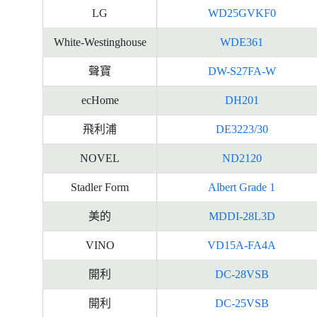
LG
WD25GVKF0
White-Westinghouse
WDE361
聲寶
DW-S27FA-W
ecHome
DH201
飛利浦
DE3223/30
NOVEL
ND2120
Stadler Form
Albert Grade 1
美的
MDDI-28L3D
VINO
VD15A-FA4A
開利
DC-28VSB
開利
DC-25VSB