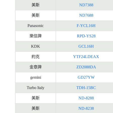
美斯
ND7388
美斯
ND7688
Panasonic
F-YCL16H
樂信牌
RPD-YS28
KDK
GCL16H
約克
YTF24LDEAX
金章牌
ZD2088DA
gemini
GD27YW
Turbo Italy
TDH-15BC
美斯
ND-8288
美斯
ND-8238