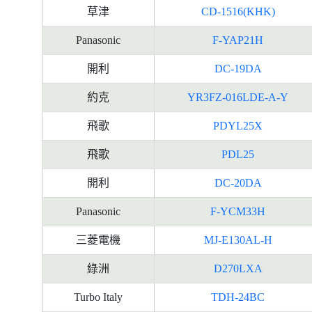
草津
CD-1516(KHK)
Panasonic
F-YAP21H
開利
DC-19DA
約克
YR3FZ-016LDE-A-Y
飛歌
PDYL25X
飛歌
PDL25
開利
DC-20DA
Panasonic
F-YCM33H
三菱電機
MJ-E130AL-H
綠洲
D270LXA
Turbo Italy
TDH-24BC