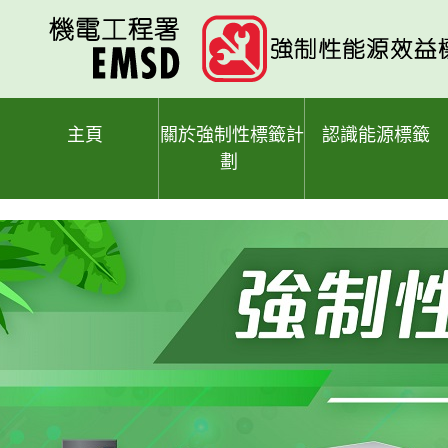
跳
至
主
要
內
容
主頁
關於強制性標籤計
認識能源標籤
劃