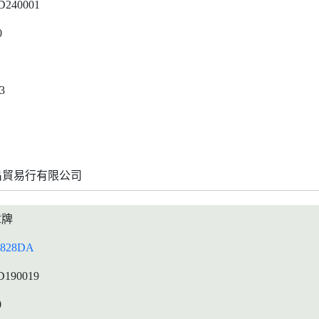
D240001
0
3
昌貿易行有限公司
章牌
828DA
D190019
0