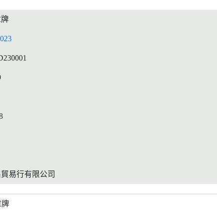
章牌
023
D230001
0
8
昌貿易行有限公司
章牌