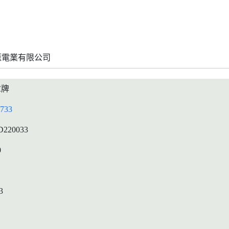
滙電業有限公司
章牌
733
D220033
0
3