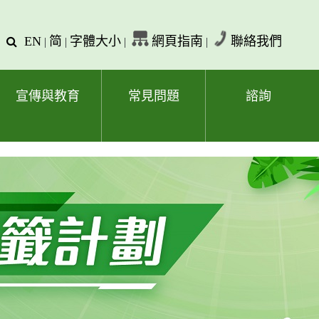
EN
简
字體大小
網頁指南
聯絡我們
查
|
|
|
|
詢
文
字
宣傳與教育
常見問題
諮詢