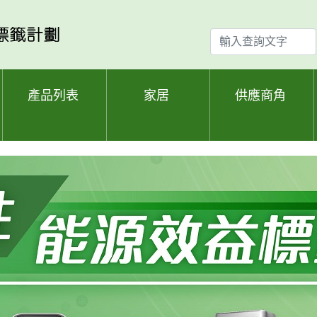
輸
入
查
詢
產品列表
家居
供應商角
文
字