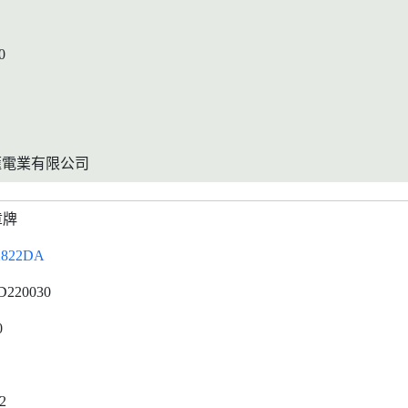
0
滙電業有限公司
章牌
2822DA
D220030
0
2