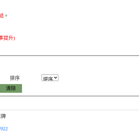
結
。
準提升)
排序
章牌
922