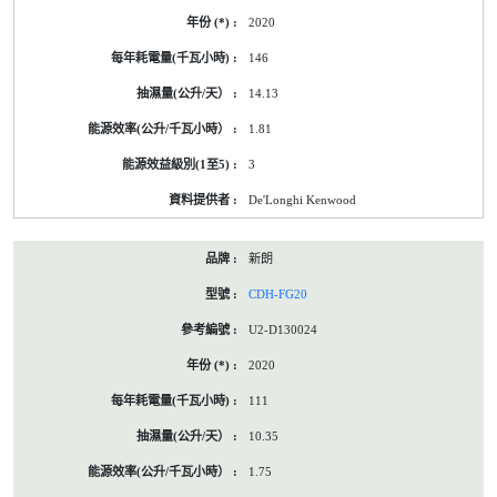
2020
146
14.13
1.81
3
De'Longhi Kenwood
新朗
CDH-FG20
U2-D130024
2020
111
10.35
1.75