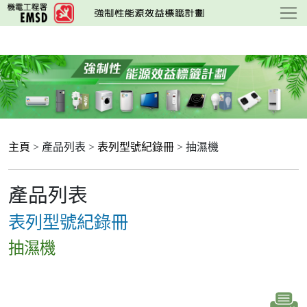
跳
至
主
要
內
容
主頁
> 產品列表 >
表列型號紀錄冊
> 抽濕機
產品列表
表列型號紀錄冊
抽濕機