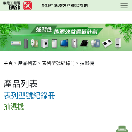
跳
至
主
要
內
容
主頁
> 產品列表 >
表列型號紀錄冊
> 抽濕機
產品列表
表列型號紀錄冊
抽濕機