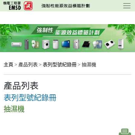
跳
至
主
要
內
容
主頁
> 產品列表 >
表列型號紀錄冊
> 抽濕機
產品列表
表列型號紀錄冊
抽濕機