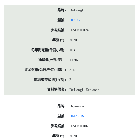
De'Longhi
DDSX20
U2-D210024
2020
103
11.96
2.17
2
De'Longhi Kenwood
Drymaster
DM230R-1
U2-D210007
2020