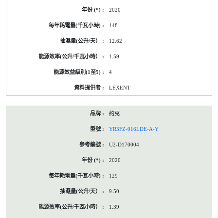
2020
148
12.62
1.59
4
LEXENT
約克
YR3FZ-016LDE-A-Y
U2-D170004
2020
129
9.50
1.39