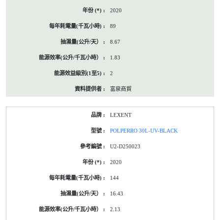
2020
89
8.67
1.83
2
富泉商貿
LEXENT
POLPERRO 30L-UV-BLACK
U2-D250023
2020
144
16.43
2.13