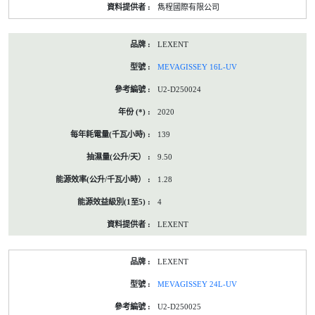
雋程國際有限公司
LEXENT
MEVAGISSEY 16L-UV
U2-D250024
2020
139
9.50
1.28
4
LEXENT
LEXENT
MEVAGISSEY 24L-UV
U2-D250025