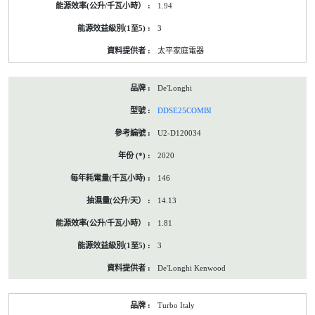
1.94
3
太平家庭電器
De'Longhi
DDSE25COMBI
U2-D120034
2020
146
14.13
1.81
3
De'Longhi Kenwood
Turbo Italy