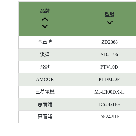
品牌
型號
參
金章牌
ZD2888
考
編
浚達
SD-1196
號
飛歌
PTV10D
被
刪
AMCOR
PLDM22E
除
前
三菱電機
MJ-E100DX-H
的
惠而浦
DS242HG
能
源
惠而浦
DS242HE
標
籤
資