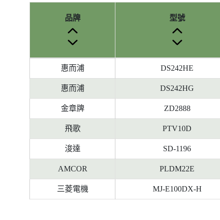
品牌
型號
參
惠而浦
DS242HE
考
編
惠而浦
DS242HG
號
金章牌
ZD2888
被
刪
飛歌
PTV10D
除
前
浚達
SD-1196
的
AMCOR
PLDM22E
能
源
三菱電機
MJ-E100DX-H
標
籤
資