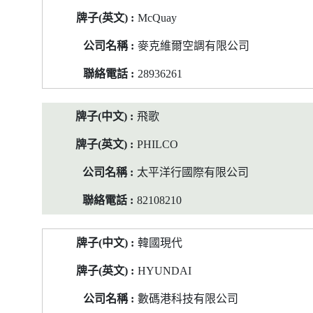
機
McQuay
表
麥克維爾空調有限公司
列
型
28936261
號
的
飛歌
牌
子
PHILCO
/
公
太平洋行國際有限公司
司
82108210
名
稱/
聯
韓國現代
絡
電
HYUNDAI
話
數碼港科技有限公司