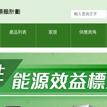
輸
入
查
詢
產品列表
家居
供應商角
文
字