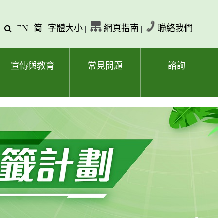
EN
简
字體大小
網頁指南
聯絡我們
查
|
|
|
|
詢
文
字
宣傳與教育
常見問題
諮詢