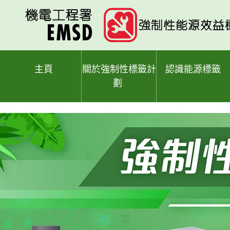
跳
至
主
要
內
容
主頁
關於強制性標籤計
認識能源標籤
劃