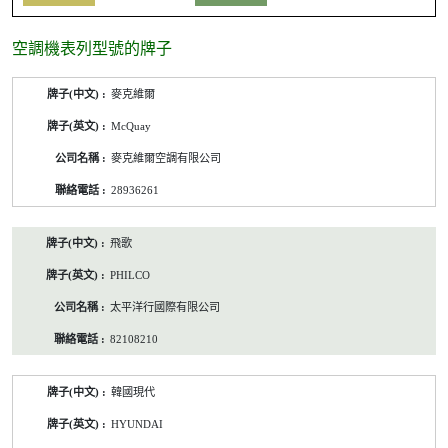
空調機表列型號的牌子
空
麥克維爾
調
機
McQuay
表
列
麥克維爾空調有限公司
型
號
28936261
的
牌
子
飛歌
/
公
PHILCO
司
名
太平洋行國際有限公司
稱/
聯
82108210
絡
電
話
韓國現代
HYUNDAI