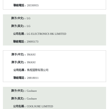
28330955
LG
LG
LG ELECTRONICS HK LIMITED
29095173
IMASU
IMASU
雋程國際有限公司
28818011
Coolsure
Coolsure
COOLSURE LIMITED