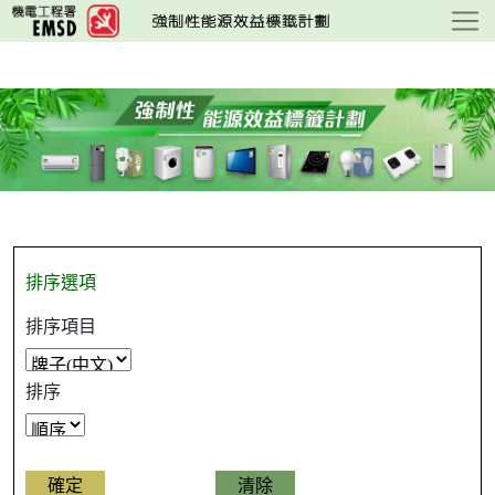
跳
至
主
要
內
容
排序選項
排序項目
排序