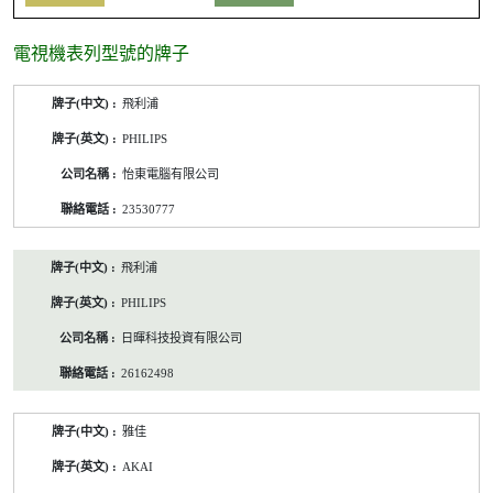
電視機表列型號的牌子
電
飛利浦
視
機
PHILIPS
表
列
怡東電腦有限公司
型
號
23530777
的
牌
子
飛利浦
/
公
PHILIPS
司
名
日暉科技投資有限公司
稱/
聯
26162498
絡
電
話
雅佳
AKAI