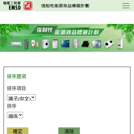
跳
至
主
要
內
容
排序選項
排序項目
排序