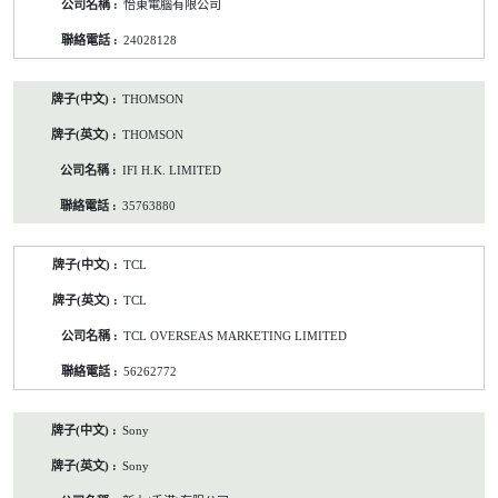
怡東電腦有限公司
24028128
THOMSON
THOMSON
IFI H.K. LIMITED
35763880
TCL
TCL
TCL OVERSEAS MARKETING LIMITED
56262772
Sony
Sony