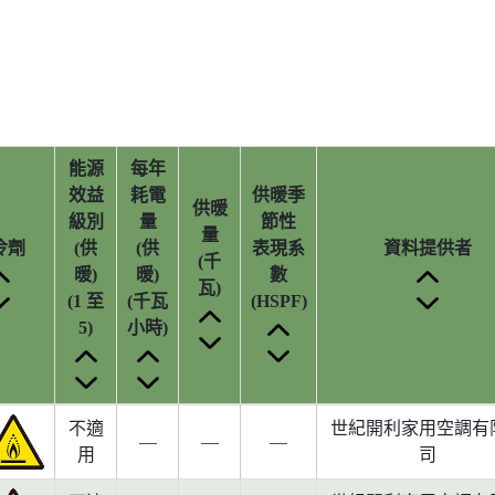
能源
每年
效益
耗電
供暖季
供暖
級別
量
節性
量
冷劑
(供
(供
表現系
資料提供者
(千
暖)
暖)
數
瓦)
(1 至
(千瓦
(HSPF)
5)
小時)
不適
世紀開利家用空調有
—
—
—
用
司