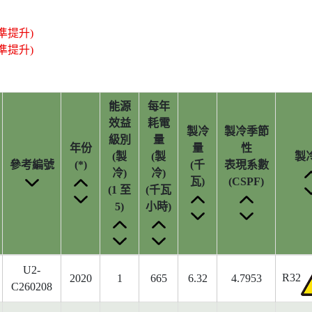
準提升)
準提升)
能源
每年
效益
耗電
製冷
製冷季節
級別
量
年份
量
性
(製
(製
製
參考編號
(*)
(千
表現系數
冷)
冷)
瓦)
(CSPF)
(1 至
(千瓦
5)
小時)
U2-
R32
2020
1
665
6.32
4.7953
C260208