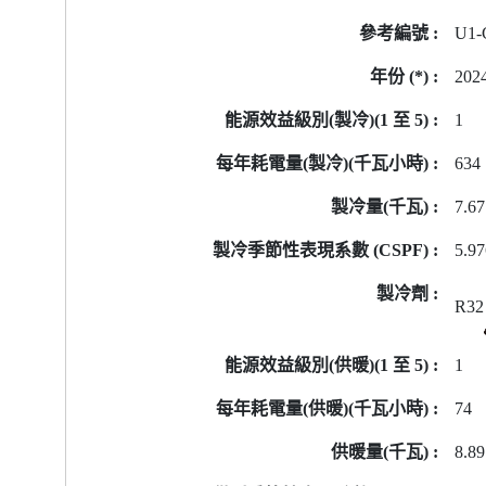
號
U1-
的
能
202
源
標
1
籤
634
資
料
7.67
5.9
R32
1
74
8.89