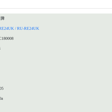
信牌
RE24UK / RU-RE24UK
C180008
4
05
0a