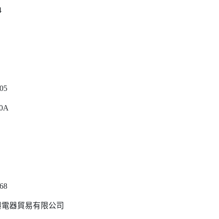
4
605
0A
068
興電器貿易有限公司