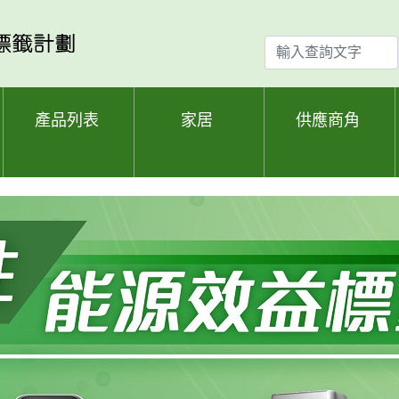
輸
入
查
詢
產品列表
家居
供應商角
文
字