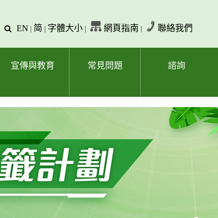
EN
简
字體大小
網頁指南
聯絡我們
查
|
|
|
|
詢
文
字
宣傳與教育
常見問題
諮詢