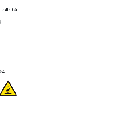
C240166
4
764