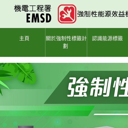
跳
至
主
要
內
容
主頁
關於強制性標籤計
認識能源標籤
劃