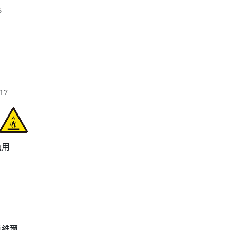
5
817
適用
克維爾