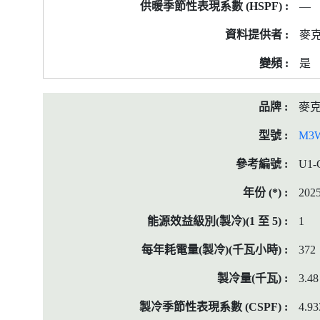
—
麥
是
麥
M3
U1-
202
1
372
3.48
4.93