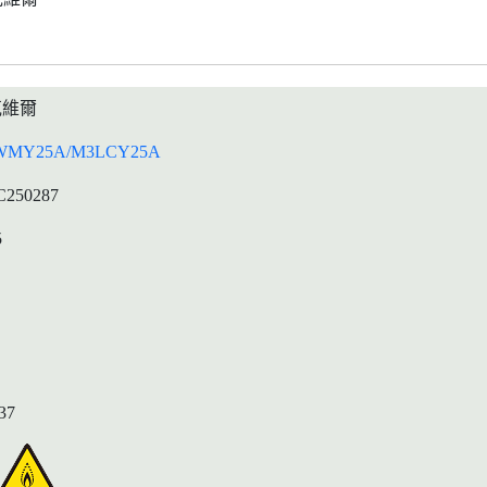
克維爾
WMY25A/M3LCY25A
C250287
5
37