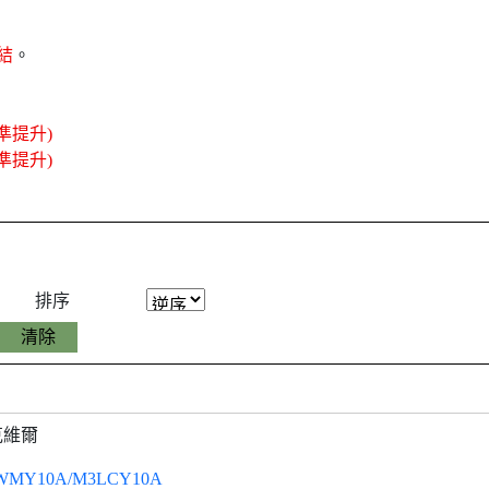
結
。
準提升)
準提升)
排序
克維爾
WMY10A/M3LCY10A