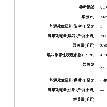
號
U1-
的
能
202
源
標
1
籤
284
資
料
2.58
4.70
R32
不
—
—