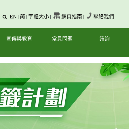
EN
简
字體大小
網頁指南
聯絡我們
查
|
|
|
|
詢
文
字
宣傳與教育
常見問題
諮詢