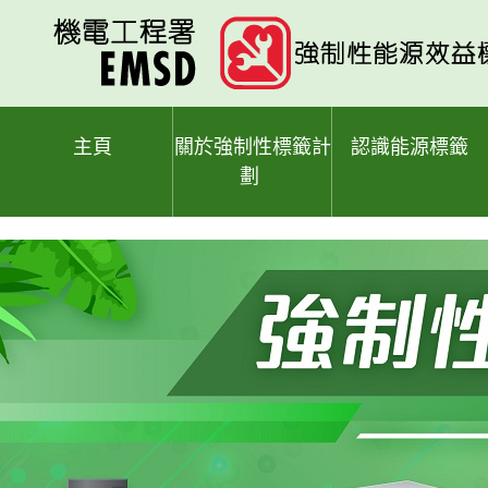
跳
至
主
要
內
容
主頁
關於強制性標籤計
認識能源標籤
劃