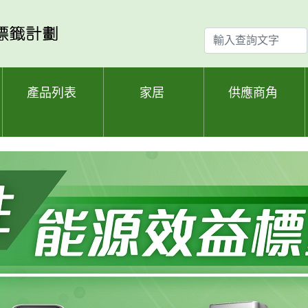
輸
入
查
詢
產品列表
家居
供應商角
文
字