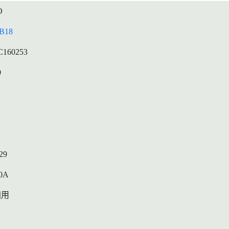
O
B18
C160253
0
29
0A
適用