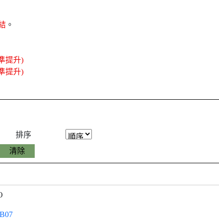
結
。
準提升)
準提升)
排序
O
B07