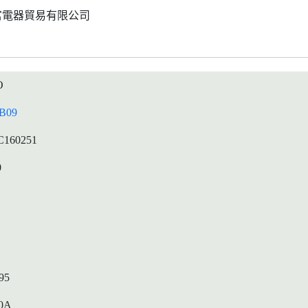
富電器貿易有限公司
O
B09
C160251
0
95
0A