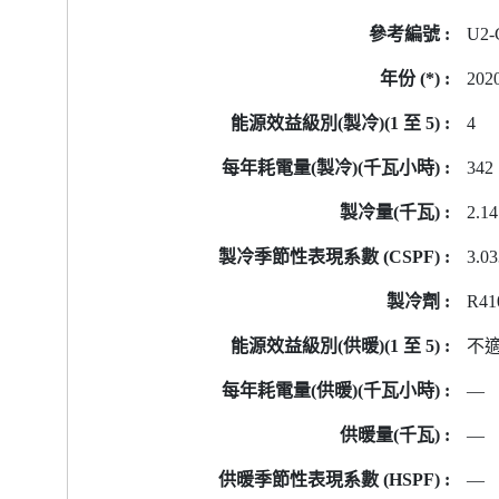
號
U2-
的
能
202
源
標
4
籤
342
資
料
2.14
3.0
R41
不
—
—
—