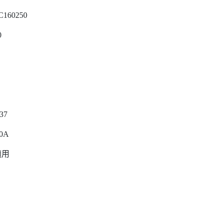
C160250
0
337
0A
適用