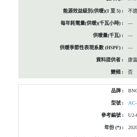
不
—
—
—
康
否
BN
AC-
U2-
202