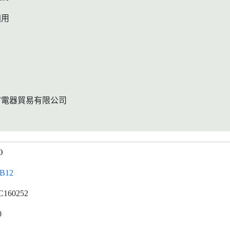
適用
富電器貿易有限公司
O
B12
C160252
0