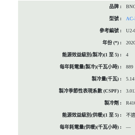
BN
AC-
U2-
202
4
889
5.14
3.01
R41
不
—