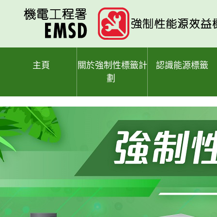
跳
至
主
要
內
容
主頁
關於強制性標籤計
認識能源標籤
劃