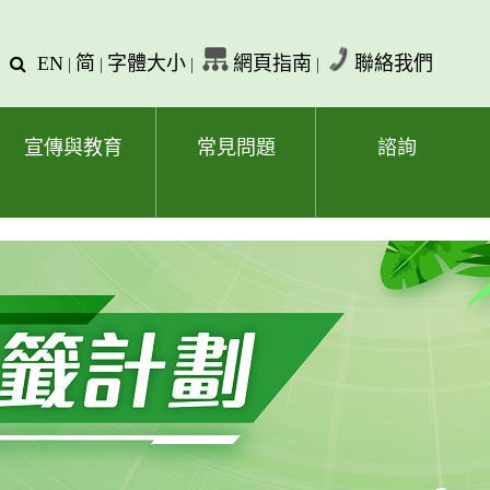
EN
简
字體大小
網頁指南
聯絡我們
查
|
|
|
|
詢
文
字
宣傳與教育
常見問題
諮詢