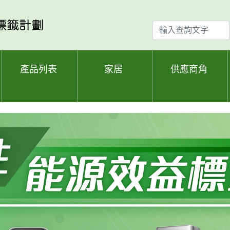
輸
入
查
詢
產品列表
家居
供應商角
文
字