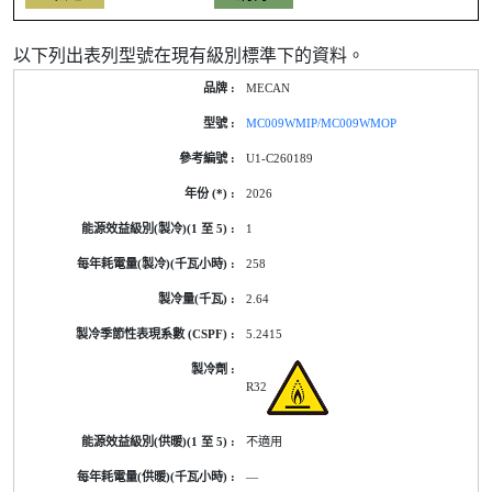
以下列出表列型號在現有級別標準下的資料。
產
MECAN
品
型
MC009WMIP/MC009WMOP
號
的
U1-C260189
能
源
2026
標
籤
1
資
料
258
2.64
5.2415
R32
不適用
—