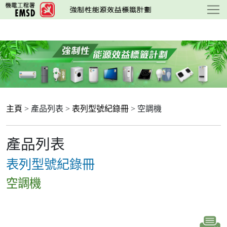
跳
至
主
要
內
容
主頁
> 產品列表 >
表列型號紀錄冊
> 空調機
產品列表
表列型號紀錄冊
空調機