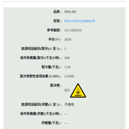
PHILIPS
FAC12CB-Cb5KBA2H
U1-C260151
2026
1
360
3.50
5.0589
R32
不適用
—
—