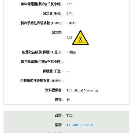
277
2.74
5.0018
R32
不適用
—
—
—
TCL Global Marketing
是
TCL
TAC-BR12CSV/TA