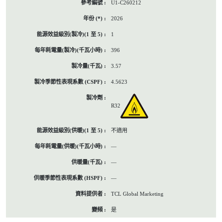
U1-C260212
2026
1
396
3.57
4.5623
R32
不適用
—
—
—
TCL Global Marketing
是