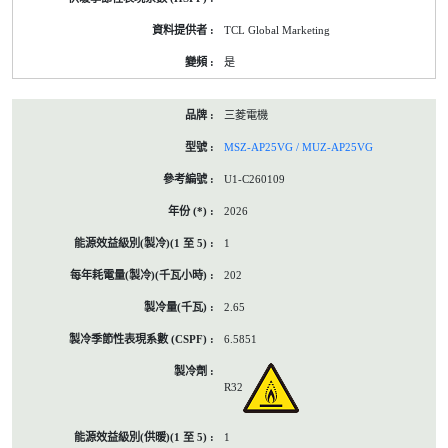
TCL Global Marketing
是
三菱電機
MSZ-AP25VG / MUZ-AP25VG
U1-C260109
2026
1
202
2.65
6.5851
R32
1