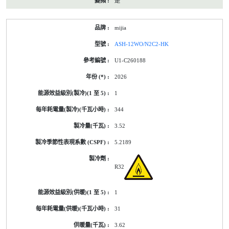
是
mijia
ASH-12WO/N2C2-HK
U1-C260188
2026
1
344
3.52
5.2189
R32
1
31
3.62