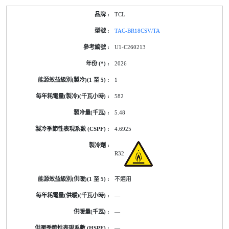
TCL
TAC-BR18CSV/TA
U1-C260213
2026
1
582
5.48
4.6925
R32
不適用
—
—
—