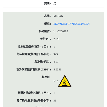
是
MECAN
MCH012WMIP/MCH012WMOP
U1-C260199
2026
1
349
4.07
5.9358
R32
1
35