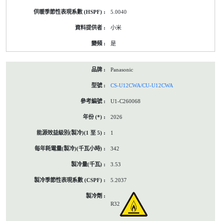
5.0040
小米
是
Panasonic
CS-U12CWA/CU-U12CWA
U1-C260068
2026
1
342
3.53
5.2037
R32