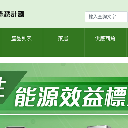
輸
入
查
詢
產品列表
家居
供應商角
文
字