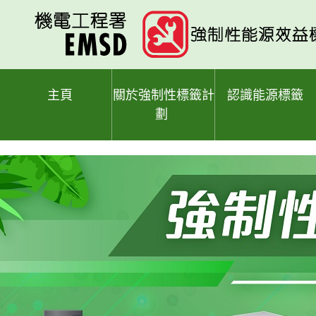
跳
至
主
要
內
容
主頁
關於強制性標籤計
認識能源標籤
劃