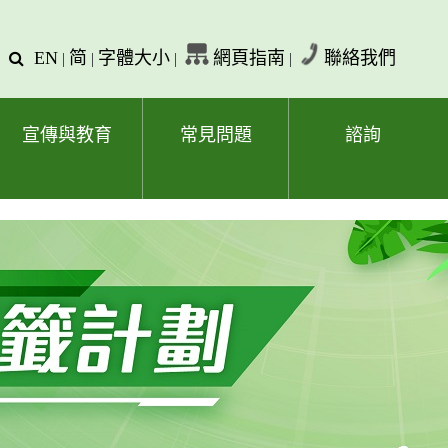
EN
简
字體大小
網頁指南
聯絡我們
查
|
|
|
|
詢
文
字
宣傳與教育
常見問題
諮詢