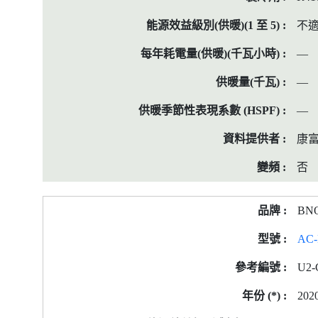
不
—
—
—
康
否
BN
AC-
U2-
202