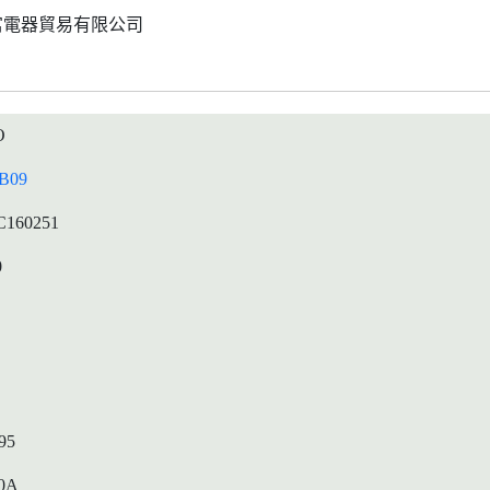
富電器貿易有限公司
O
B09
C160251
0
95
0A