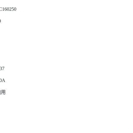
C160250
0
337
0A
適用