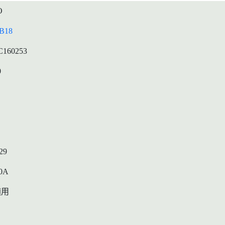
O
B18
C160253
0
29
0A
適用