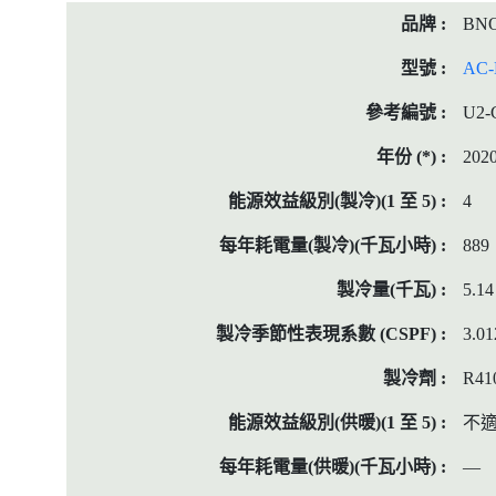
BN
AC-
U2-
202
4
889
5.14
3.01
R41
不
—