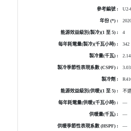
號
U2-
的
能
202
源
標
4
籤
342
資
料
2.14
3.0
R41
不
—
—
—