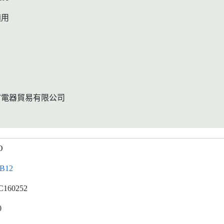
適用
富電器貿易有限公司
O
B12
C160252
0