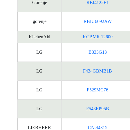
Gorenje
RBI4122E1
gorenje
RBIU6092AW
KitchenAid
KCBMR 12600
LG
B333G13
LG
F434GBMB1B
LG
F529MC76
LG
F543EP95B
LIEBHERR
CNef4315