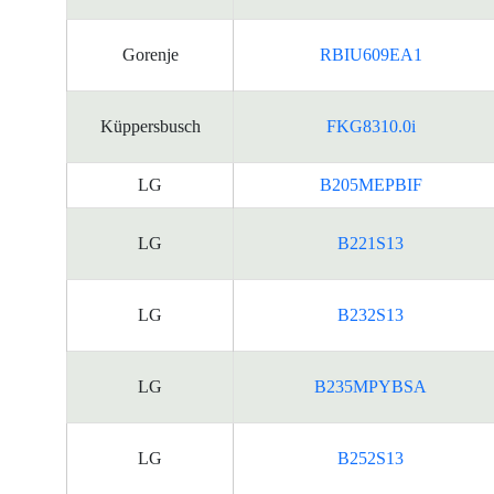
Gorenje
RBIU609EA1
Küppersbusch
FKG8310.0i
LG
B205MEPBIF
LG
B221S13
LG
B232S13
LG
B235MPYBSA
LG
B252S13