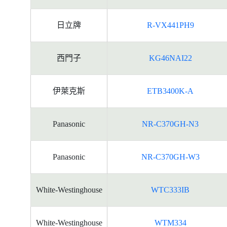
日立牌
R-VX441PH9
西門子
KG46NAI22
伊萊克斯
ETB3400K-A
Panasonic
NR-C370GH-N3
Panasonic
NR-C370GH-W3
White-Westinghouse
WTC333IB
White-Westinghouse
WTM334