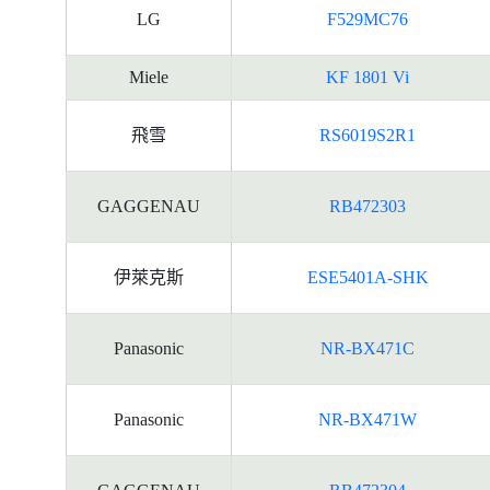
LG
F529MC76
Miele
KF 1801 Vi
飛雪
RS6019S2R1
GAGGENAU
RB472303
伊萊克斯
ESE5401A-SHK
Panasonic
NR-BX471C
Panasonic
NR-BX471W