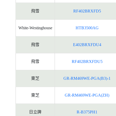
飛雪
RF402BRXFD5
White-Westinghouse
HTB3500AG
飛雪
E402BRXFDU4
飛雪
RF402BRXFDU5
東芝
GR-RM469WE-PGA(B3)-1
東芝
GR-RM469WE-PGA(ZH)
日立牌
R-B375PH1