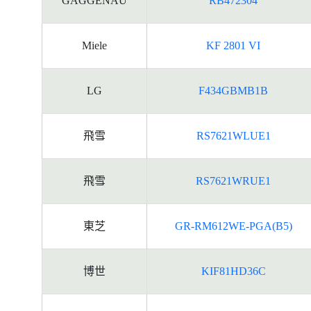
GAGGENAU
RB472304
Miele
KF 2801 VI
LG
F434GBMB1B
飛雪
RS7621WLUE1
飛雪
RS7621WRUE1
東芝
GR-RM612WE-PGA(B5)
博世
KIF81HD36C