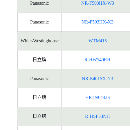
Panasonic
NR-F503HX-W3
Panasonic
NR-F503HX-X3
White-Westinghouse
WTM415
日立牌
R-HW540RH
Panasonic
NR-E461SX-N3
日立牌
HRTN6443S
日立牌
R-HSF53NH