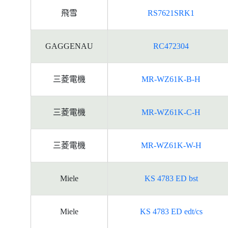
飛雪
RS7621SRK1
GAGGENAU
RC472304
三菱電機
MR-WZ61K-B-H
三菱電機
MR-WZ61K-C-H
三菱電機
MR-WZ61K-W-H
Miele
KS 4783 ED bst
Miele
KS 4783 ED edt/cs