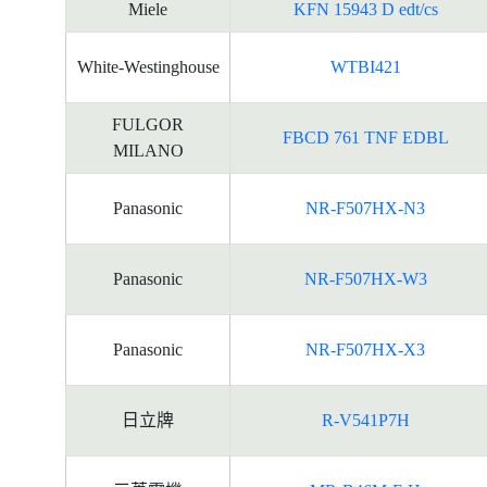
Miele
KFN 15943 D edt/cs
White-Westinghouse
WTBI421
FULGOR
FBCD 761 TNF EDBL
MILANO
Panasonic
NR-F507HX-N3
Panasonic
NR-F507HX-W3
Panasonic
NR-F507HX-X3
日立牌
R-V541P7H