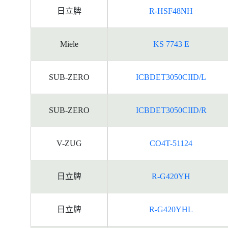
日立牌
R-HSF48NH
Miele
KS 7743 E
SUB-ZERO
ICBDET3050CIID/L
SUB-ZERO
ICBDET3050CIID/R
V-ZUG
CO4T-51124
日立牌
R-G420YH
日立牌
R-G420YHL