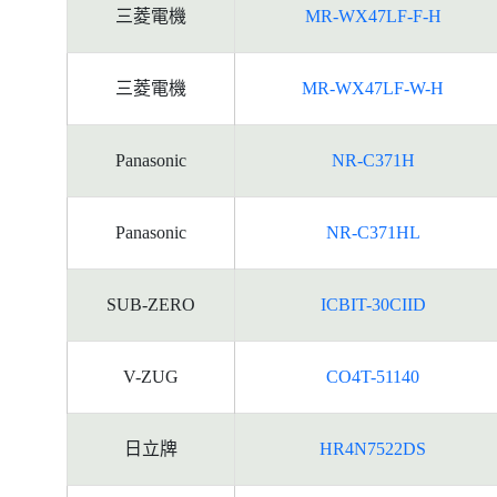
三菱電機
MR-WX47LF-F-H
三菱電機
MR-WX47LF-W-H
Panasonic
NR-C371H
Panasonic
NR-C371HL
SUB-ZERO
ICBIT-30CIID
V-ZUG
CO4T-51140
日立牌
HR4N7522DS