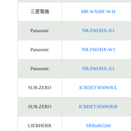
三菱電機
MR-WX60F-W-H
Panasonic
NR-F603HX-N3
Panasonic
NR-F603HX-W3
Panasonic
NR-F603HX-X3
SUB-ZERO
ICBDET3050WR/L
SUB-ZERO
ICBDET3050WR/R
LIEBHERR
SRBsdh5260