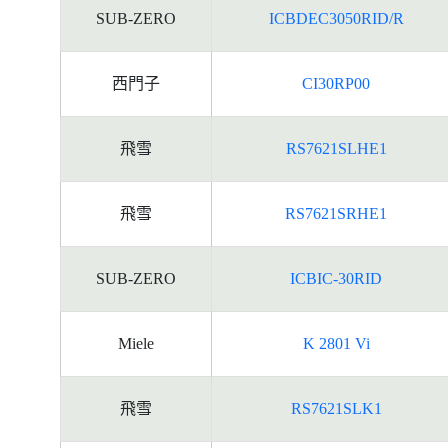
資
SUB-ZERO
ICBDEC3050RID/R
料
西門子
CI30RP00
飛雪
RS7621SLHE1
飛雪
RS7621SRHE1
SUB-ZERO
ICBIC-30RID
Miele
K 2801 Vi
飛雪
RS7621SLK1