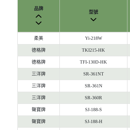
品牌
型號
參
柔美
Yi-218W
考
編
德格牌
TKI215-HK
號
德格牌
TFI-130D-HK
被
刪
三洋牌
SR-361NT
除
前
三洋牌
SR-361N
的
三洋牌
SR-360R
能
源
聲寶牌
SJ-188-S
標
籤
聲寶牌
SJ-188-H
資