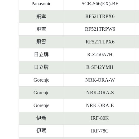
料
Panasonic
SCR-S66(EX)-BF
飛雪
RF521TRPX6
飛雪
RF521TRPW6
飛雪
RF521TLPX6
日立牌
R-Z250A7H
日立牌
R-SF42YMH
Gorenje
NRK-ORA-W
Gorenje
NRK-ORA-S
Gorenje
NRK-ORA-E
伊瑪
IRF-80K
伊瑪
IRF-78G