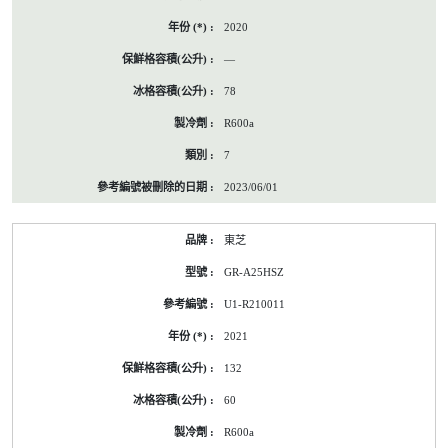
2020
—
78
R600a
7
2023/06/01
東芝
GR-A25HSZ
U1-R210011
2021
132
60
R600a