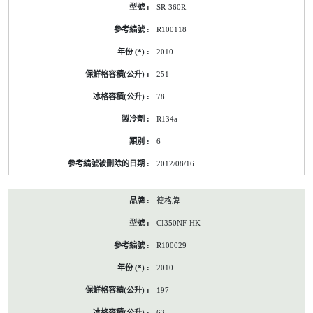
SR-360R
R100118
2010
251
78
R134a
6
2012/08/16
德格牌
CI350NF-HK
R100029
2010
197
63