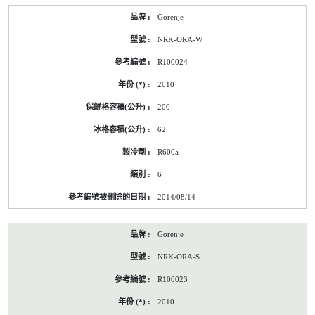
Gorenje
NRK-ORA-W
R100024
2010
200
62
R600a
6
2014/08/14
Gorenje
NRK-ORA-S
R100023
2010