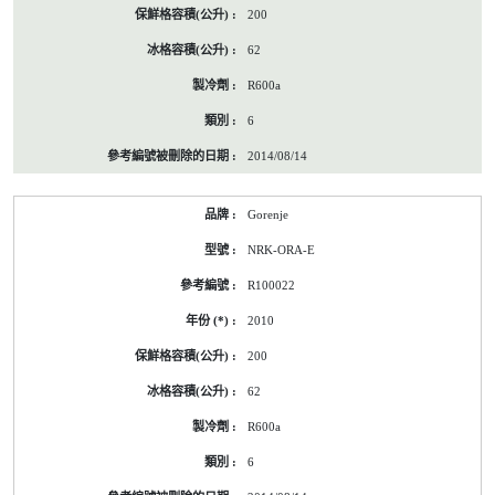
200
62
R600a
6
2014/08/14
Gorenje
NRK-ORA-E
R100022
2010
200
62
R600a
6