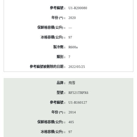
U1-R200080
2020
—
97
R600a
7
2022/05/25
飛雪
RF521TRPX6
U1-R160127
2014
405
97