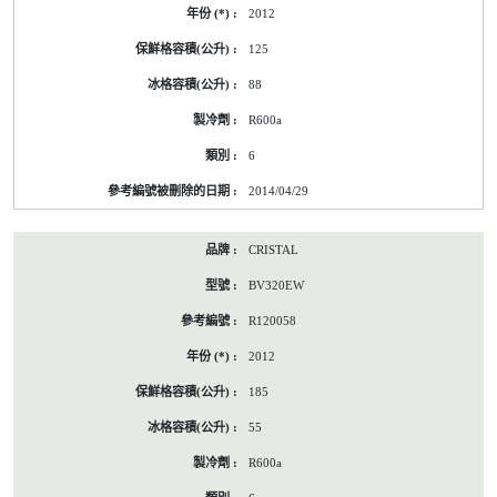
2012
125
88
R600a
6
2014/04/29
CRISTAL
BV320EW
R120058
2012
185
55
R600a