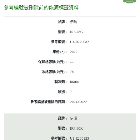
參考編號被刪除前的能源標籤資料
參
伊瑪
考
編
IRF-78G
號
被
U1-R220082
刪
除
2022
前
的
—
能
源
78
標
籤
R600a
資
料
7
2024/03/22
伊瑪
IRF-80K
U1-R200123