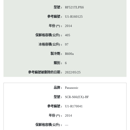
RF521TLPX6
U1-R160125
2014
405
97
R600a
6
2022/05/25
Panasonic
SCR-S66(EX)-BF
U1-R170041
2014
—