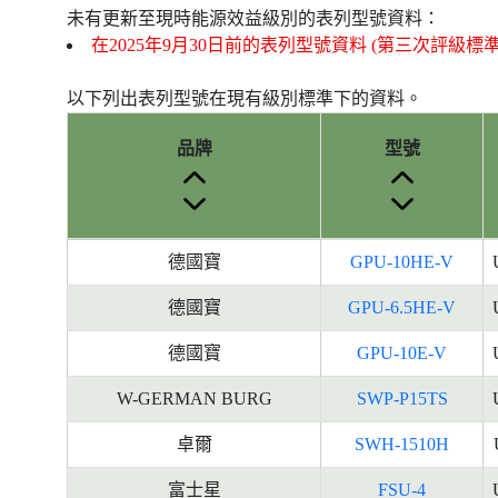
未有更新至現時能源效益級別的表列型號資料：
在2025年9月30日前的表列型號資料 (第三次評級標
以下列出表列型號在現有級別標準下的資料。
品牌
型號
產
德國寶
GPU-10HE-V
品
型
德國寶
GPU-6.5HE-V
號
德國寶
GPU-10E-V
的
能
W-GERMAN BURG
SWP-P15TS
源
標
卓爾
SWH-1510H
籤
富士星
FSU-4
資