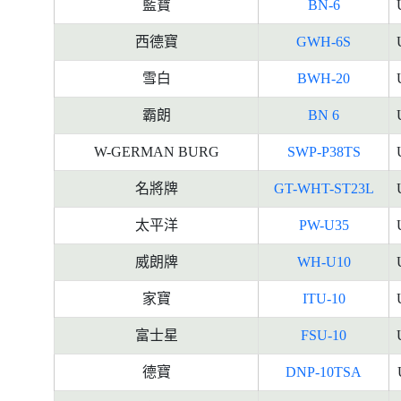
藍寶
BN-6
西德寶
GWH-6S
雪白
BWH-20
霸朗
BN 6
W-GERMAN BURG
SWP-P38TS
名將牌
GT-WHT-ST23L
太平洋
PW-U35
威朗牌
WH-U10
家寶
ITU-10
富士星
FSU-10
德寶
DNP-10TSA