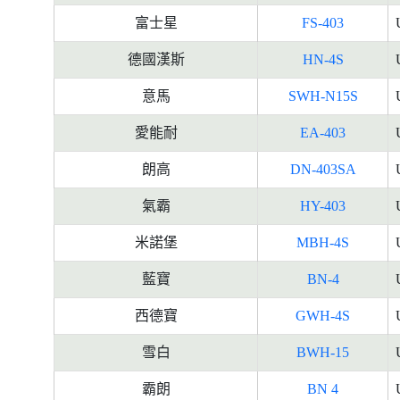
富士星
FS-403
德國漢斯
HN-4S
意馬
SWH-N15S
愛能耐
EA-403
朗高
DN-403SA
氣霸
HY-403
米諾堡
MBH-4S
藍寶
BN-4
西德寶
GWH-4S
雪白
BWH-15
霸朗
BN 4