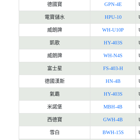
德國寶
GPN-4E
電寶儲水
HPU-10
威朗牌
WH-U10P
凱歌
HY-403S
威朗牌
WH-N4S
富士星
FS-403-H
德國漢斯
HN-4B
氣霸
HY-403S
米諾堡
MBH-4B
西德寶
GWH-4B
雪白
BWH-15S