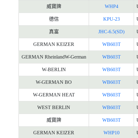
威寶牌
WHP4
德信
KPU-23
真富
JHC-6.5(SD)
GERMAN KEIZER
WB603T
GERMAN RheinlandW-German
WB603T
W-BERLIN
WB603T
W-GERMAN BO
WB603T
W-GERMAN HEAT
WB603T
WEST BERLIN
WB603T
威寶牌
WB603T
GERMAN KEIZER
WHP10