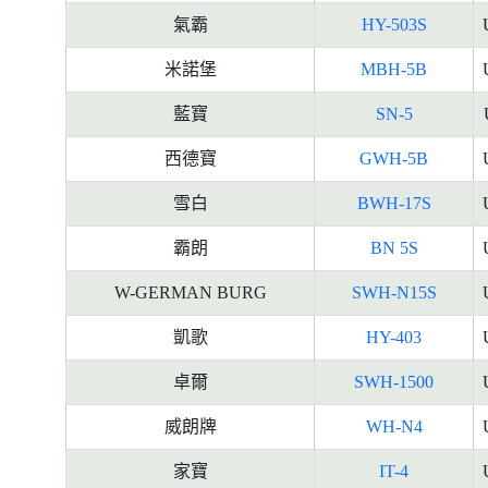
氣霸
HY-503S
米諾堡
MBH-5B
藍寶
SN-5
西德寶
GWH-5B
雪白
BWH-17S
霸朗
BN 5S
W-GERMAN BURG
SWH-N15S
凱歌
HY-403
卓爾
SWH-1500
威朗牌
WH-N4
家寶
IT-4