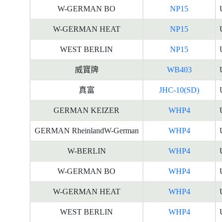
W-GERMAN BO
NP15
W-GERMAN HEAT
NP15
WEST BERLIN
NP15
威寶牌
WB403
真富
JHC-10(SD)
GERMAN KEIZER
WHP4
GERMAN RheinlandW-German
WHP4
W-BERLIN
WHP4
W-GERMAN BO
WHP4
W-GERMAN HEAT
WHP4
WEST BERLIN
WHP4