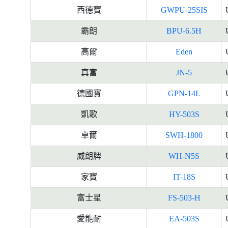
西德寶
GWPU-25SIS
霸朗
BPU-6.5H
高爾
Eden
真富
JN-5
德國寶
GPN-14L
凱歌
HY-503S
卓爾
SWH-1800
威朗牌
WH-N5S
家寶
IT-18S
富士星
FS-503-H
愛能耐
EA-503S