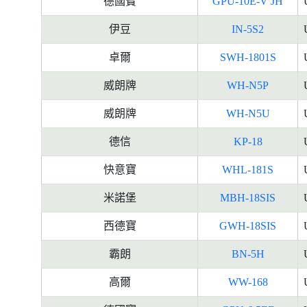
德國寶
GPU-10E-V JH
伊豆
IN-5S2
卓爾
SWH-1801S
威朗牌
WH-N5P
威朗牌
WH-N5U
德信
KP-18
快意寶
WHL-181S
米諾堡
MBH-18SIS
西德寶
GWH-18SIS
霸朗
BN-5H
高爾
WW-168