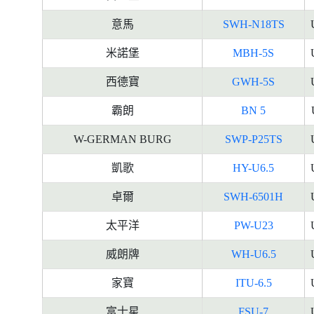
意馬
SWH-N18TS
米諾堡
MBH-5S
西德寶
GWH-5S
霸朗
BN 5
W-GERMAN BURG
SWP-P25TS
凱歌
HY-U6.5
卓爾
SWH-6501H
太平洋
PW-U23
威朗牌
WH-U6.5
家寶
ITU-6.5
富士星
FSU-7