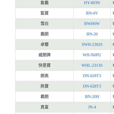
氣霸
HY-603N
藍寶
BN-6V
雪白
BWH6W
霸朗
BN-20
卓爾
SWH-2302S
威朗牌
WH-N6PU
快意寶
WHL-2313S
朗高
DN-628T3
熱寶
DN-628T3
霸朗
BN-20H
真富
JN-4