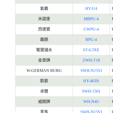
料
氣霸
HY-U4
米諾堡
MBPU-4
西德寶
GWPU-4
霸朗
BPU-4
電寶儲水
ST-6.5XE
金章牌
ZWH-T18
W-GERMAN BURG
SWH-N15S3
凱歌
HY-403N
卓爾
SWH-1501
威朗牌
WH-N4U
意馬
SWH-N15S3