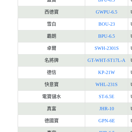
西德寶
GWPU-6.5
雪白
BOU-23
霸朗
BPU-6.5
卓爾
SWH-2301S
名將牌
GT-WHT-ST17L-A
德信
KP-21W
快意寶
WHL-231S
電寶儲水
ST-6.5E
真富
JHR-10
德國寶
GPN-6E