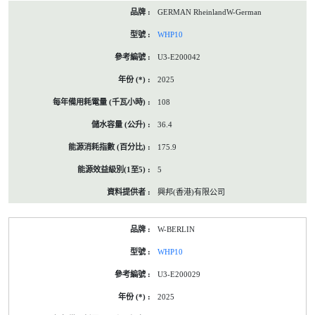
GERMAN RheinlandW-German
WHP10
U3-E200042
2025
108
36.4
175.9
5
興邦(香港)有限公司
W-BERLIN
WHP10
U3-E200029
2025