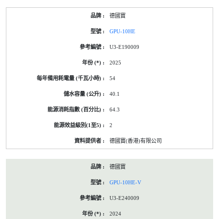
產
德國寶
品
型
GPU-10HE
號
的
U3-E190009
能
源
2025
標
籤
54
資
料
40.1
64.3
2
德國寶(香港)有限公司
德國寶
GPU-10HE-V
U3-E240009
2024