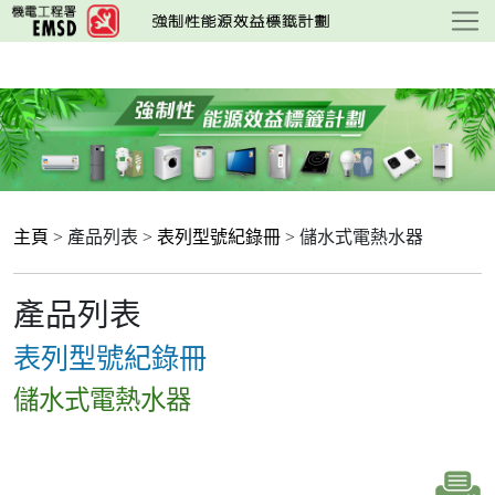
跳
至
主
要
內
容
主頁
> 產品列表 >
表列型號紀錄冊
> 儲水式電熱水器
產品列表
表列型號紀錄冊
儲水式電熱水器