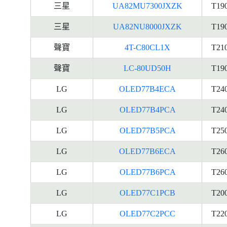
三星
UA82MU7300JXZK
T19
三星
UA82NU8000JXZK
T19
聲寶
4T-C80CL1X
T21
聲寶
LC-80UD50H
T19
LG
OLED77B4ECA
T24
LG
OLED77B4PCA
T24
LG
OLED77B5PCA
T25
LG
OLED77B6ECA
T26
LG
OLED77B6PCA
T26
LG
OLED77C1PCB
T20
LG
OLED77C2PCC
T22