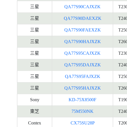
三星
QA77S90CAJXZK
T23
三星
QA77S90DAEXZK
T24
三星
QA77S90FAEXZK
T25
三星
QA77S90HAJXZK
T26
三星
QA77S95CAJXZK
T23
三星
QA77S95DAJXZK
T24
三星
QA77S95FAJXZK
T25
三星
QA77S95HAJXZK
T26
Sony
KD-75X8500F
T19
東芝
75M550NK
T24
Contex
CX75SU28P
T20