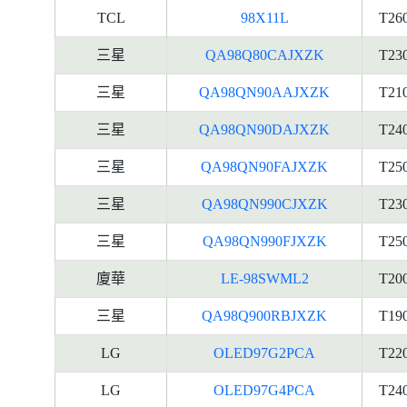
TCL
98X11L
T26
三星
QA98Q80CAJXZK
T23
三星
QA98QN90AAJXZK
T21
三星
QA98QN90DAJXZK
T24
三星
QA98QN90FAJXZK
T25
三星
QA98QN990CJXZK
T23
三星
QA98QN990FJXZK
T25
廈華
LE-98SWML2
T20
三星
QA98Q900RBJXZK
T19
LG
OLED97G2PCA
T22
LG
OLED97G4PCA
T24