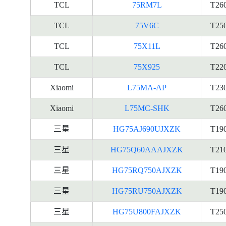
TCL
75RM7L
T26
TCL
75V6C
T25
TCL
75X11L
T26
TCL
75X925
T22
Xiaomi
L75MA-AP
T23
Xiaomi
L75MC-SHK
T26
三星
HG75AJ690UJXZK
T19
三星
HG75Q60AAAJXZK
T21
三星
HG75RQ750AJXZK
T19
三星
HG75RU750AJXZK
T19
三星
HG75U800FAJXZK
T25