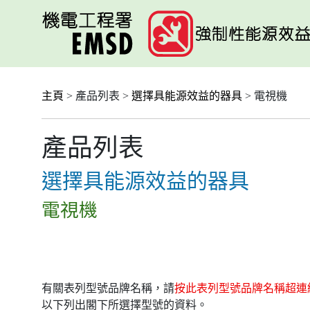
跳
至
主
要
內
容
主頁
> 產品列表 >
選擇具能源效益的器具
> 電視機
產品列表
選擇具能源效益的器具
電視機
有關表列型號品牌名稱，請
按此表列型號品牌名稱超連
以下列出閣下所選擇型號的資料。