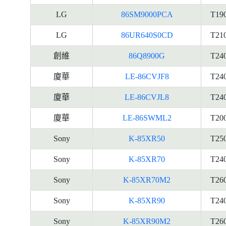
LG
86SM9000PCA
T19
LG
86UR640S0CD
T21
創維
86Q8900G
T24
廈華
LE-86CVJF8
T24
廈華
LE-86CVJL8
T24
廈華
LE-86SWML2
T20
Sony
K-85XR50
T25
Sony
K-85XR70
T24
Sony
K-85XR70M2
T26
Sony
K-85XR90
T24
Sony
K-85XR90M2
T26