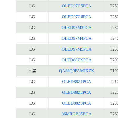
LG
OLED97G5PCA
T25
LG
OLED97G6PCA
T26
LG
OLED97M3PCA
T23
LG
OLED97M4PCA
T24
LG
OLED97M5PCA
T25
LG
OLED88ZXPCA
T20
三星
QA88Q9FAMJXZK
T19
LG
OLED88Z1PCA
T21
LG
OLED88Z2PCA
T22
LG
OLED88Z3PCA
T23
LG
86MRGB85BCA
T26