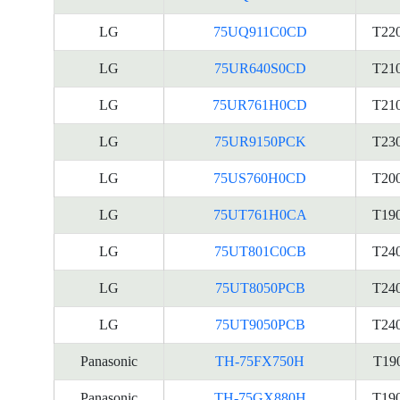
LG
75UQ911C0CD
T22
LG
75UR640S0CD
T21
LG
75UR761H0CD
T21
LG
75UR9150PCK
T23
LG
75US760H0CD
T20
LG
75UT761H0CA
T19
LG
75UT801C0CB
T24
LG
75UT8050PCB
T24
LG
75UT9050PCB
T24
Panasonic
TH-75FX750H
T19
Panasonic
TH-75GX880H
T19