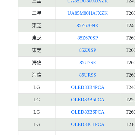
三星
UA85DU8000JXZK
T24
三星
UA85M80HAJXZK
T26
東芝
85Z670NK
T24
東芝
85Z670SP
T26
東芝
85ZXSP
T26
海信
85U7SE
T26
海信
85UR9S
T26
LG
OLED83B4PCA
T24
LG
OLED83B5PCA
T25
LG
OLED83B6PCA
T26
LG
OLED83C1PCA
T21