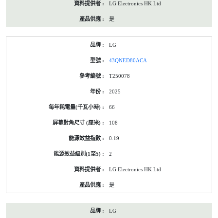
LG Electronics HK Ltd
是
LG
43QNED80ACA
T250078
2025
66
108
0.19
2
LG Electronics HK Ltd
是
LG