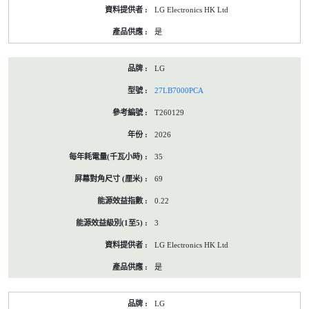
LG Electronics HK Ltd
是
LG
27LB7000PCA
T260129
2026
35
69
0.22
3
LG Electronics HK Ltd
是
LG