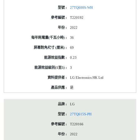
27TQ600S-WH
T220192
2022
36
69
0.23
3
LG Electronics HK Ltd
是
LG
27TQ615S-PH
T220166
2022