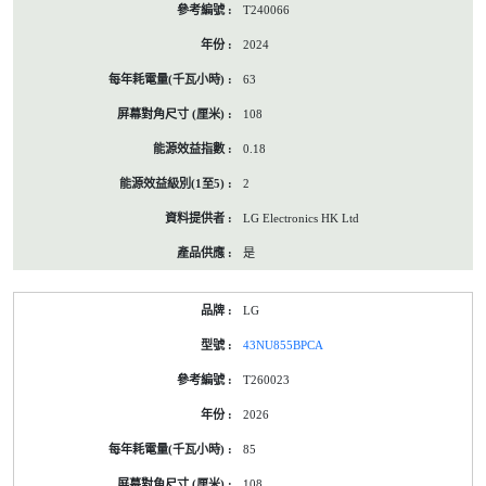
T240066
2024
63
108
0.18
2
LG Electronics HK Ltd
是
LG
43NU855BPCA
T260023
2026
85
108