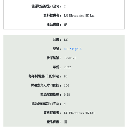
2
LG Electronics HK Ltd
是
LG
42LX1QPCA
T220175
2022
93
106
0.28
4
LG Electronics HK Ltd
是