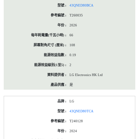
43QNED80BCA
T260035
2026
66
108
0.19
2
LG Electronics HK Ltd
是
LG
43QNED80TCA
T240128
2024