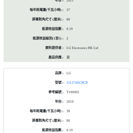
2021
37
80
0.19
2
LG Electronics HK Ltd
是
LG
32LT340CBCB
T190005
2019
38
80
0.19