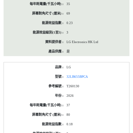
35
69
0.23
3
LG Electronics HK Ltd
是
LG
32LB655BPCA
T260130
2026
37
80
0.18