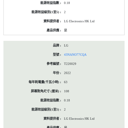
0.18
2
LG Electronics HK Ltd
是
LG
43NANO77CQA
T220029
2022
63
108
0.18
2
LG Electronics HK Ltd
是