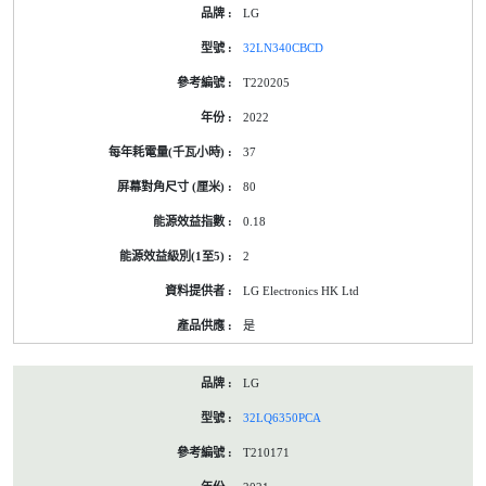
LG
32LN340CBCD
T220205
2022
37
80
0.18
2
LG Electronics HK Ltd
是
LG
32LQ6350PCA
T210171