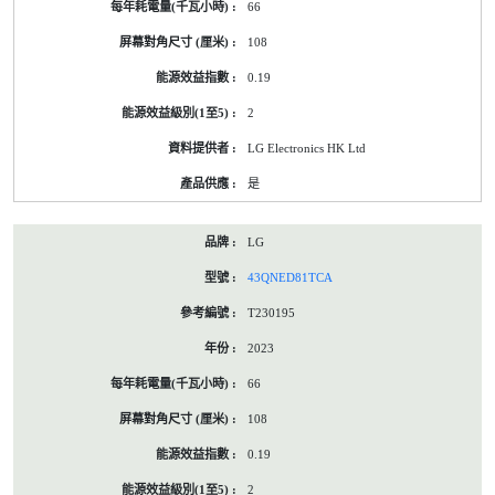
66
108
0.19
2
LG Electronics HK Ltd
是
LG
43QNED81TCA
T230195
2023
66
108
0.19
2