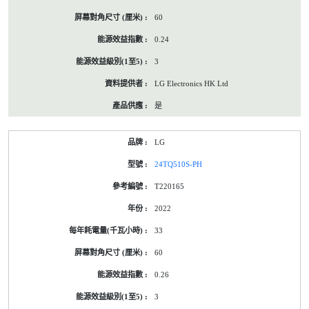
60
0.24
3
LG Electronics HK Ltd
是
LG
24TQ510S-PH
T220165
2022
33
60
0.26
3