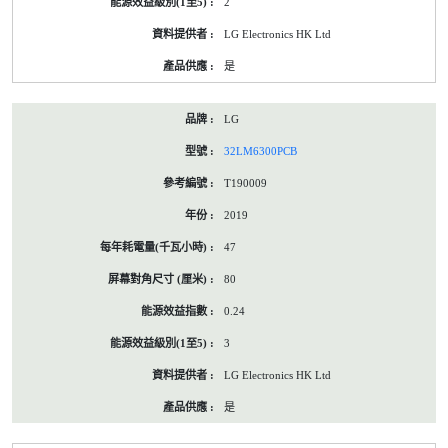
2
LG Electronics HK Ltd
是
LG
32LM6300PCB
T190009
2019
47
80
0.24
3
LG Electronics HK Ltd
是