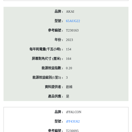
AKAI
65AUG22
T230163
2023
154
164
0.20
3
創維
是
iFFALCON
iFF43U62
T230095