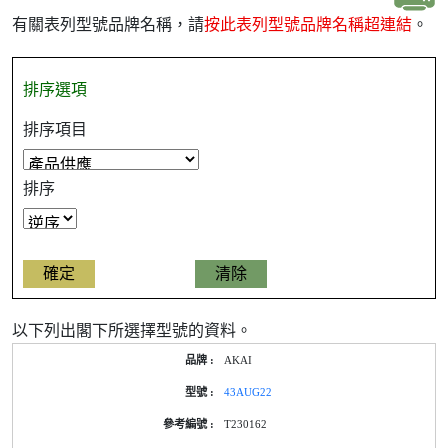
有關表列型號品牌名稱，請
按此表列型號品牌名稱超連結
。
排序選項
排序項目
排序
以下列出閣下所選擇型號的資料。
產
AKAI
品
型
43AUG22
號
的
T230162
能
源