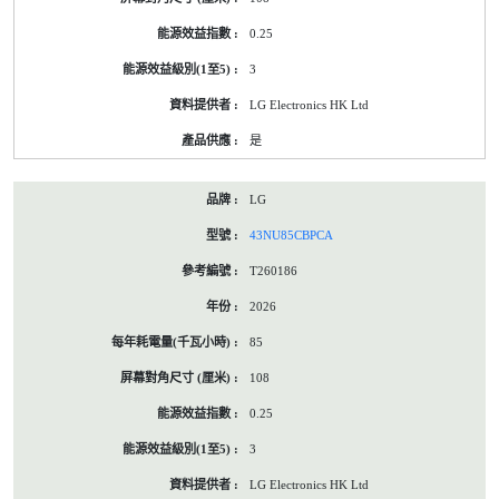
0.25
3
LG Electronics HK Ltd
是
LG
43NU85CBPCA
T260186
2026
85
108
0.25
3
LG Electronics HK Ltd