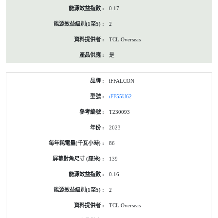
0.17
2
TCL Overseas
是
iFFALCON
iFF55U62
T230093
2023
86
139
0.16
2
TCL Overseas