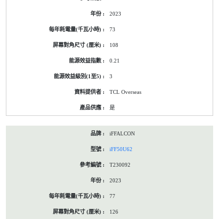
2023
73
108
0.21
3
TCL Overseas
是
iFFALCON
iFF50U62
T230092
2023
77
126