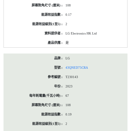
108
0.17
2
LG Electronics HK Ltd
是
LG
43QNED75CRA
T230143
2023
67
108
0.19
2