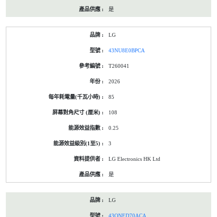
是
LG
43NU8E0BPCA
T260041
2026
85
108
0.25
3
LG Electronics HK Ltd
是
LG
43QNED70ACA