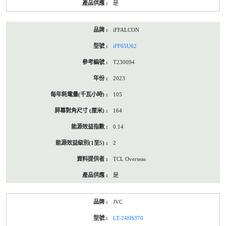
是
iFFALCON
iFF65U62
T230094
2023
105
164
0.14
2
TCL Overseas
是
JVC
LT-24HS370