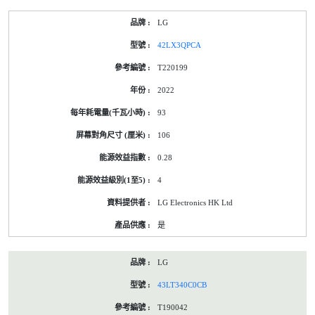
LG
42LX3QPCA
T220199
2022
93
106
0.28
4
LG Electronics HK Ltd
是
LG
43LT340C0CB
T190042