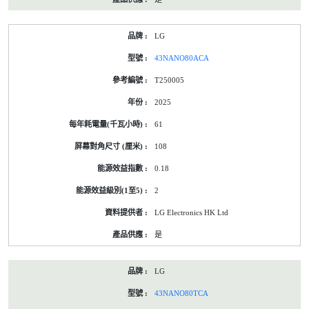
LG
43NANO80ACA
T250005
2025
61
108
0.18
2
LG Electronics HK Ltd
是
LG
43NANO80TCA