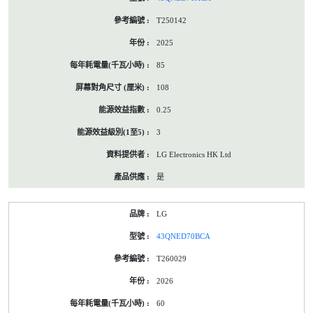
T250142
2025
85
108
0.25
3
LG Electronics HK Ltd
是
LG
43QNED70BCA
T260029
2026
60