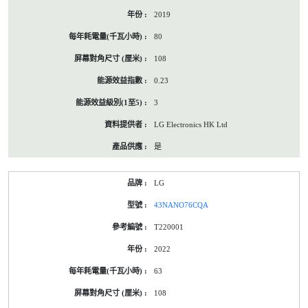
2019
80
108
0.23
3
LG Electronics HK Ltd
是
LG
43NANO76CQA
T220001
2022
63
108