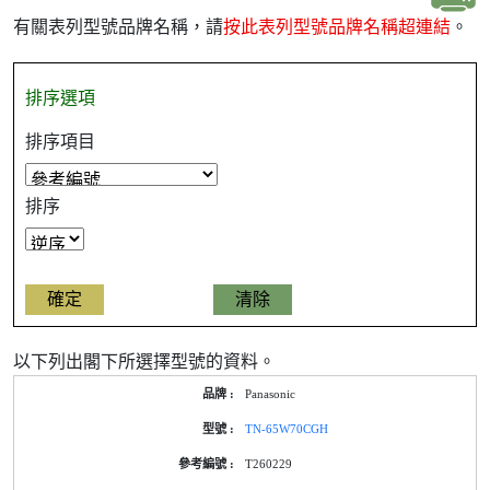
有關表列型號品牌名稱，請
按此表列型號品牌名稱超連結
。
排序選項
排序項目
排序
以下列出閣下所選擇型號的資料。
產
Panasonic
品
型
TN-65W70CGH
號
的
T260229
能
源