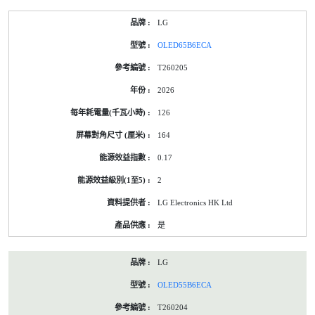
LG
OLED65B6ECA
T260205
2026
126
164
0.17
2
LG Electronics HK Ltd
是
LG
OLED55B6ECA
T260204