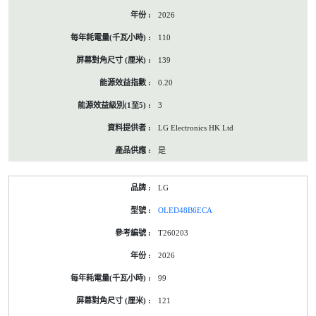
2026
110
139
0.20
3
LG Electronics HK Ltd
是
LG
OLED48B6ECA
T260203
2026
99
121