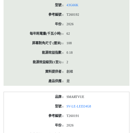
43G66K
T260192
2026
62
108
0.18
2
創維
是
SMARTVUE
SV-LE-LED24G8
T260191
2026