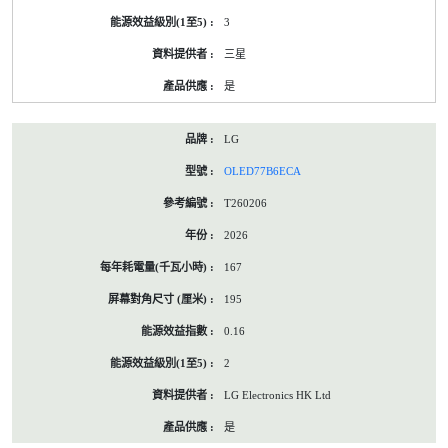
3
三星
是
LG
OLED77B6ECA
T260206
2026
167
195
0.16
2
LG Electronics HK Ltd
是