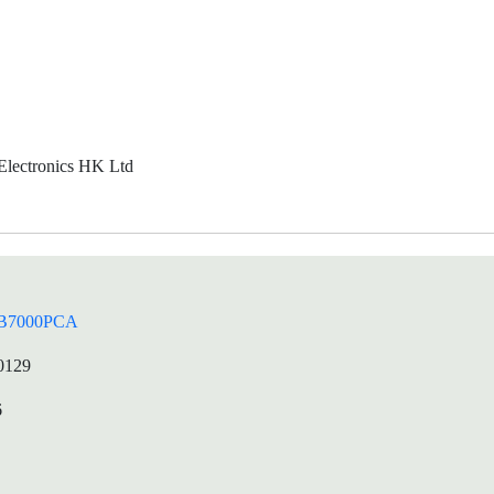
lectronics HK Ltd
B7000PCA
0129
6