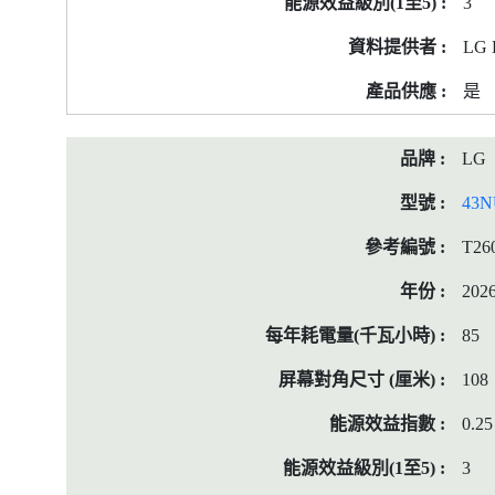
3
LG E
是
LG
43N
T26
202
85
108
0.25
3