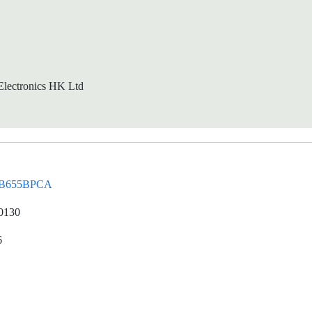
lectronics HK Ltd
B655BPCA
0130
6