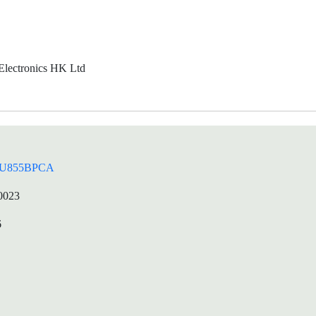
lectronics HK Ltd
U855BPCA
0023
6