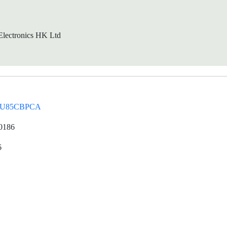
lectronics HK Ltd
NU85CBPCA
0186
6