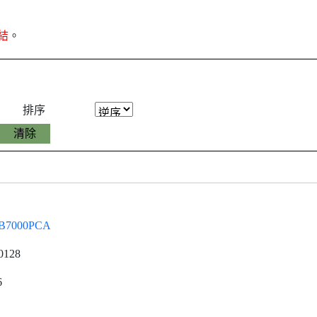
結
。
排序
B7000PCA
0128
6