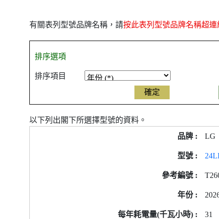
有關表列型號品牌名稱，請
按此表列型號品牌名稱超連
排序選項
排序項目
以下列出閣下所選擇型號的資料。
產
LG
品
型
24L
號
T26
的
能
202
源
標
31