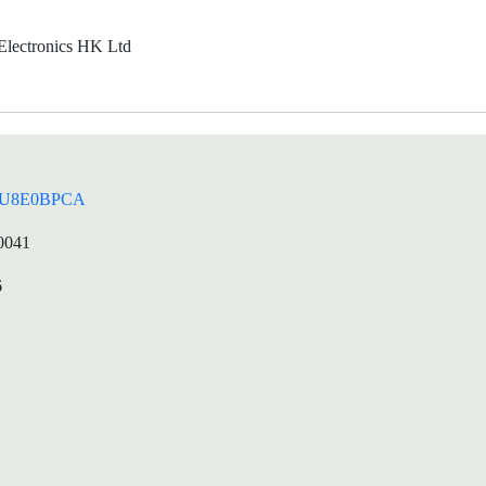
lectronics HK Ltd
U8E0BPCA
0041
6