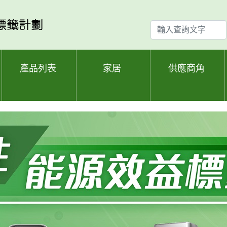
輸
入
查
詢
產品列表
家居
供應商角
文
字