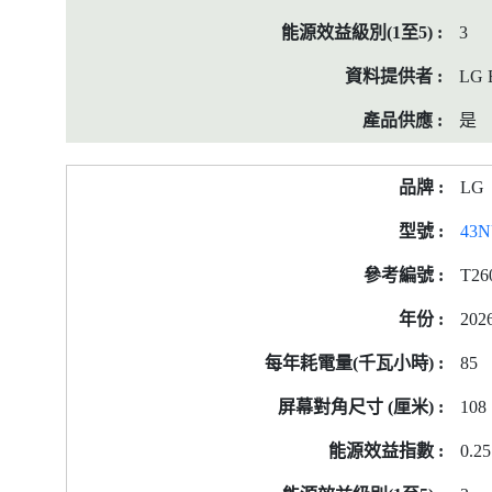
3
LG E
是
LG
43
T26
202
85
108
0.25