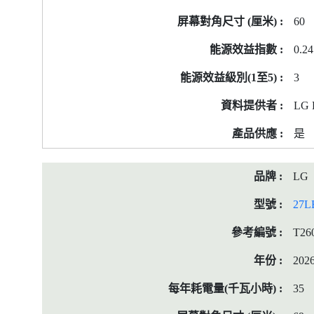
籤
60
資
料
0.24
3
LG E
是
LG
27L
T26
202
35