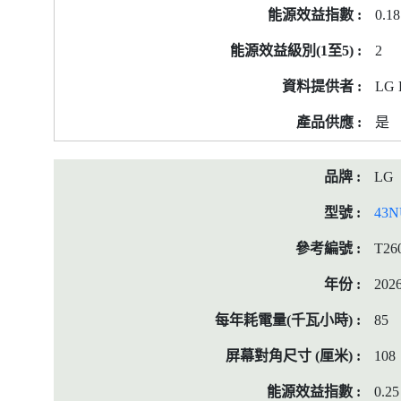
0.18
2
LG E
是
LG
43N
T26
202
85
108
0.25