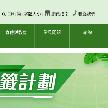
EN
简
字體大小
網頁指南
聯絡我們
查
|
|
|
|
詢
文
字
宣傳與教育
常見問題
諮詢