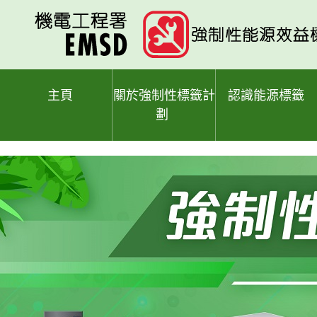
跳
至
主
要
內
容
主頁
關於強制性標籤計
認識能源標籤
劃