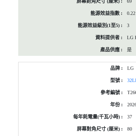
69
0.22
3
LG E
是
LG
32L
T26
202
37
80