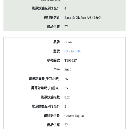
4
Bang & Olufsen A/S (B&O)
否
Contex
CX22NF196
T190327
2019
26
55
0.23
3
Contex Digital
否