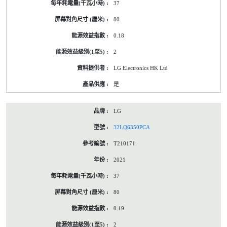
37
80
0.18
2
LG Electronics HK Ltd
是
LG
32LQ6350PCA
T210171
2021
37
80
0.19
2