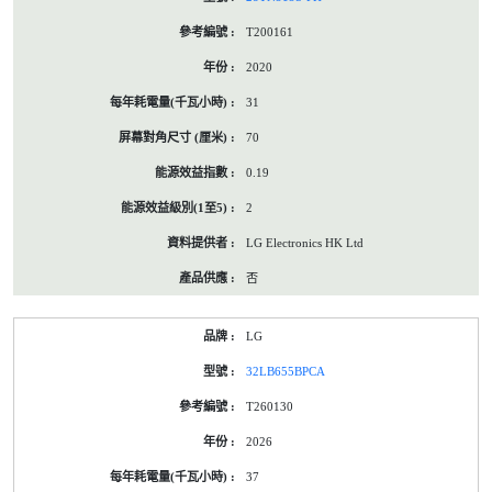
T200161
2020
31
70
0.19
2
LG Electronics HK Ltd
否
LG
32LB655BPCA
T260130
2026
37