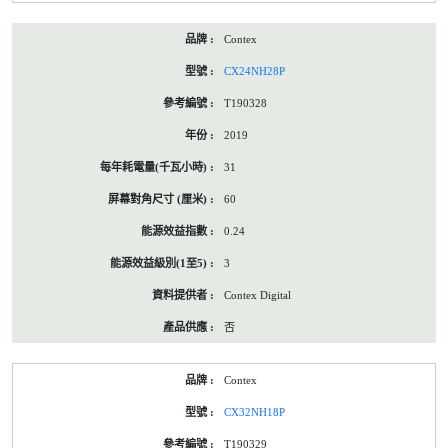
Contex
CX24NH28P
T190328
2019
31
60
0.24
3
Contex Digital
否
Contex
CX32NH18P
T190329