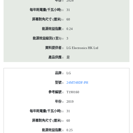
2026
31
60
0.24
3
LG Electronics HK Ltd
是
LG
24MT48DF-PH
T190160
2019
31
60
0.25