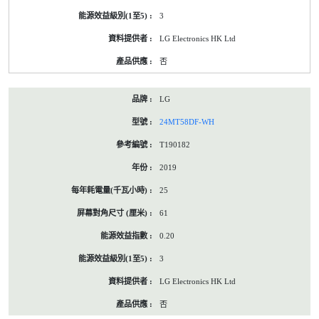
3
LG Electronics HK Ltd
否
LG
24MT58DF-WH
T190182
2019
25
61
0.20
3
LG Electronics HK Ltd
否