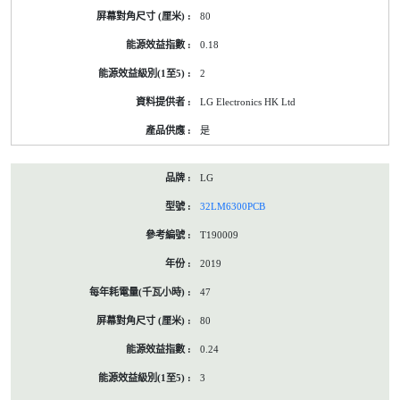
80
0.18
2
LG Electronics HK Ltd
是
LG
32LM6300PCB
T190009
2019
47
80
0.24
3