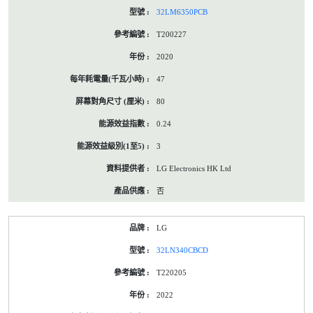
32LM6350PCB
T200227
2020
47
80
0.24
3
LG Electronics HK Ltd
否
LG
32LN340CBCD
T220205
2022