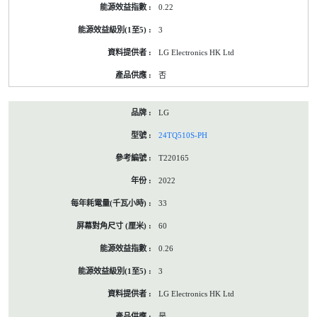
0.22
3
LG Electronics HK Ltd
否
LG
24TQ510S-PH
T220165
2022
33
60
0.26
3
LG Electronics HK Ltd
是