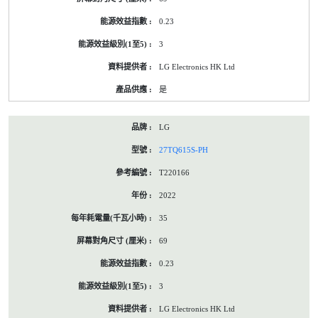
0.23
3
LG Electronics HK Ltd
是
LG
27TQ615S-PH
T220166
2022
35
69
0.23
3
LG Electronics HK Ltd