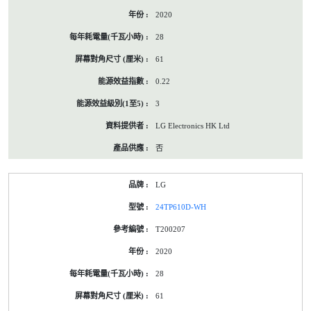
2020
28
61
0.22
3
LG Electronics HK Ltd
否
LG
24TP610D-WH
T200207
2020
28
61