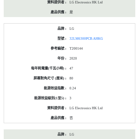
LG Electronics HK Ltd
是
LG
32LM6300PCB.AHKG
T200144
2020
47
80
0.24
3
LG Electronics HK Ltd
否
LG