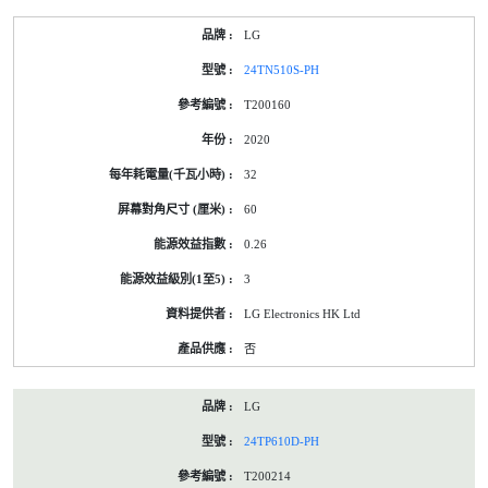
LG
24TN510S-PH
T200160
2020
32
60
0.26
3
LG Electronics HK Ltd
否
LG
24TP610D-PH
T200214