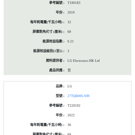
T190183
2019
32
69
0.21
3
LG Electronics HK Ltd
否
LG
27TQ600S-WH
T220192
2022
36
69