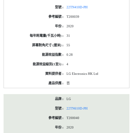
22TN410D-PH
T200039
2020
31
55
0.28
4
LG Electronics HK Ltd
否
LG
22TN610D-PH
T200040
2020