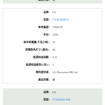
LG
27LB7000PCA
T260129
2026
35
69
0.22
3
LG Electronics HK Ltd
是
LG
27TK600D-WH