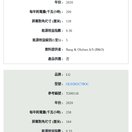
2020
標
籤
200
資
料
139
0.36
5
Bang & Olufsen A/S (B&O)
否
LG
OLED65C7BOC
T200116
2020
258
164
0.33