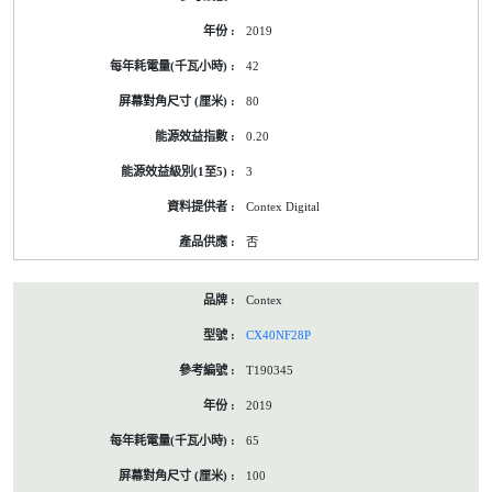
2019
42
80
0.20
3
Contex Digital
否
Contex
CX40NF28P
T190345
2019
65
100