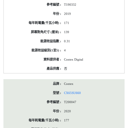
T190332
2019
171
139
0.31
4
Contex Digital
否
Contex
CX65SU660
T200047
2020
177