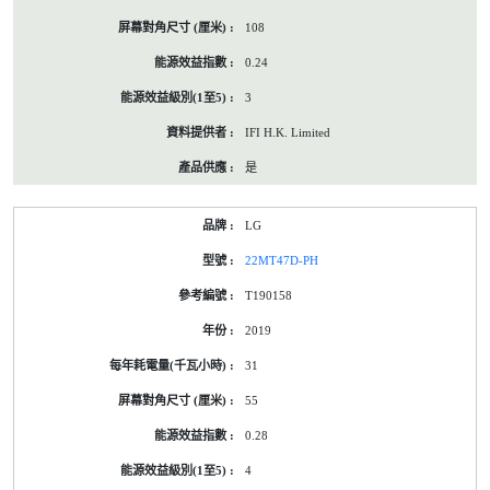
108
0.24
3
IFI H.K. Limited
是
LG
22MT47D-PH
T190158
2019
31
55
0.28
4