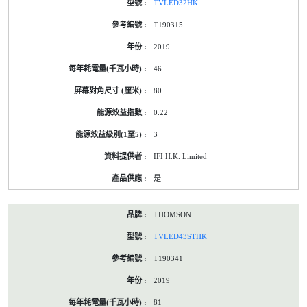
TVLED32HK
T190315
2019
46
80
0.22
3
IFI H.K. Limited
是
THOMSON
TVLED43STHK
T190341
2019
81