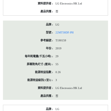
LG Electronics HK Ltd
否
LG
22MT58DF-PH
T190159
2019
29
55
0.26
3
LG Electronics HK Ltd
否
LG