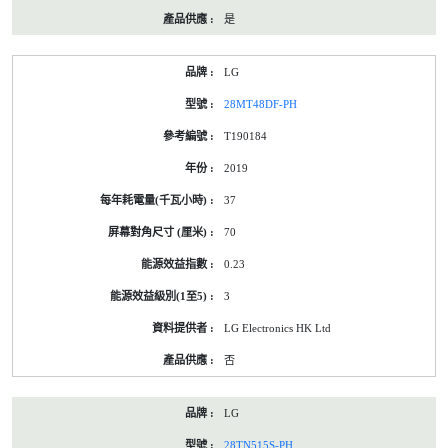
是
LG
28MT48DF-PH
T190184
2019
37
70
0.23
3
LG Electronics HK Ltd
否
LG
28TN515S-PH