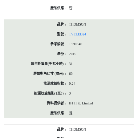
否
THOMSON
TVELED24
T190340
2019
31
60
0.24
3
IFI H.K. Limited
是
THOMSON