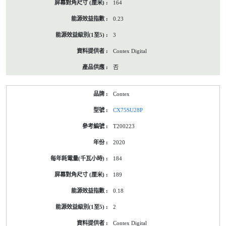
164
0.23
3
Contex Digital
否
Contex
CX75SU28P
T200223
2020
184
189
0.18
2
Contex Digital