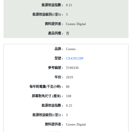
0.21
3
Contex Digital
否
Contex
CX43SU28P
T190330
2019
88
108
0.25
3
Contex Digital