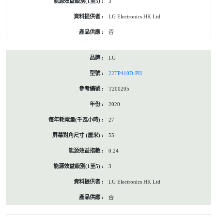
3
LG Electronics HK Ltd
否
LG
22TP410D-PH
T200205
2020
27
55
0.24
3
LG Electronics HK Ltd
否