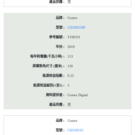
否
Contex
CX50SU28P
T190331
2019
113
126
0.25
3
Contex Digital
否
Contex
CX55SUZ1