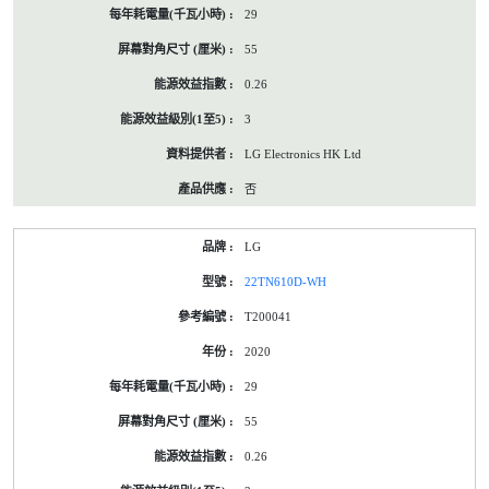
29
55
0.26
3
LG Electronics HK Ltd
否
LG
22TN610D-WH
T200041
2020
29
55
0.26