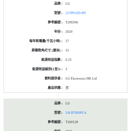
LG
22TP610D-PH
T200206
2020
27
55
0.25
3
LG Electronics HK Ltd
否
LG
24LB7000PCA
T260128