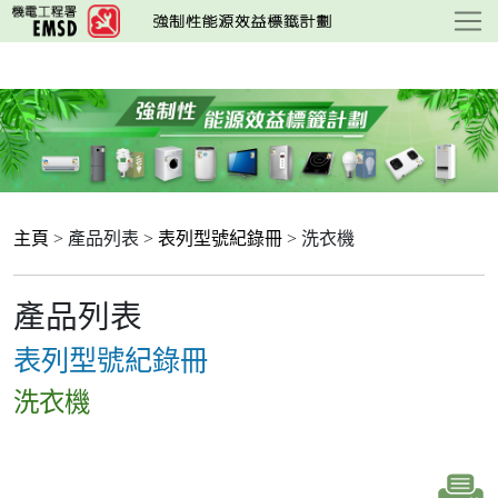
跳
至
主
要
內
容
主頁
> 產品列表 >
表列型號紀錄冊
> 洗衣機
產品列表
表列型號紀錄冊
洗衣機