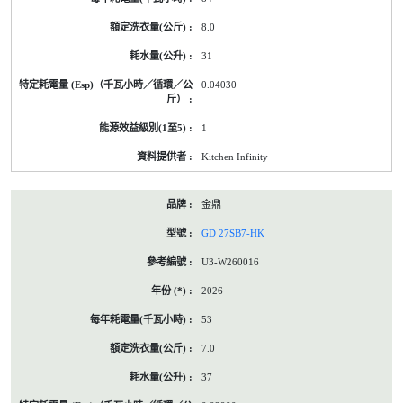
8.0
31
0.04030
1
Kitchen Infinity
金鼎
GD 27SB7-HK
U3-W260016
2026
53
7.0
37