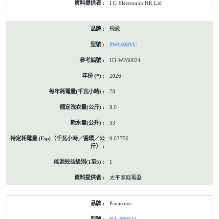
LG Electronics HK Ltd
飛歌
PW1408VU
U3-W260024
2026
78
8.0
33
0.03750
1
太平家庭電器
Panasonic