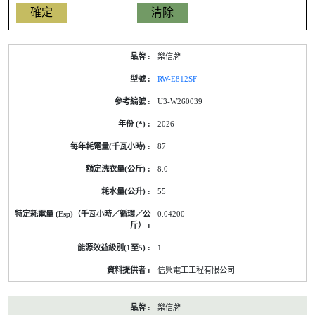
產
樂信牌
品
型
RW-E812SF
號
的
U3-W260039
能
源
2026
標
籤
87
資
料
8.0
55
0.04200
1
信興電工工程有限公司
樂信牌