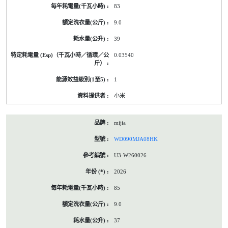
83
9.0
39
0.03540
1
小米
mijia
WD090MJA08HK
U3-W260026
2026
85
9.0
37