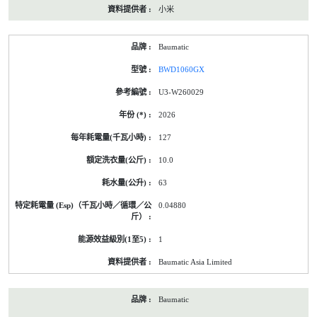
小米
Baumatic
BWD1060GX
U3-W260029
2026
127
10.0
63
0.04880
1
Baumatic Asia Limited
Baumatic