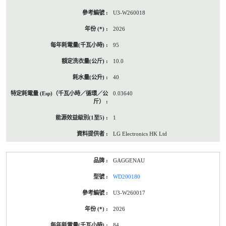
U3-W260018
2026
95
10.0
40
0.03640
1
LG Electronics HK Ltd
GAGGENAU
WD200180
U3-W260017
2026
84