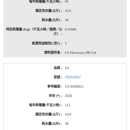
95
10.0
40
0.03660
1
LG Electronics HK Ltd
LG
FX5S10W2
U3-W260021
2026
112
10.0
38