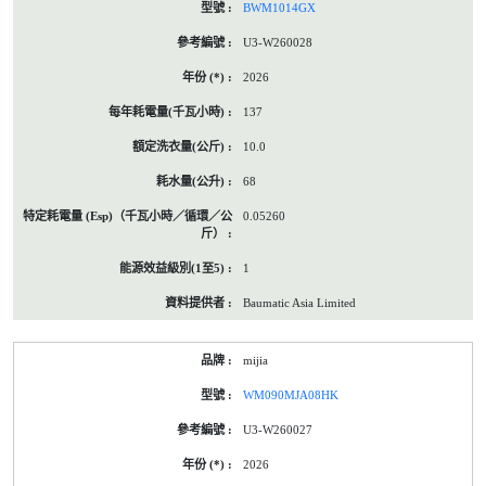
BWM1014GX
U3-W260028
2026
137
10.0
68
0.05260
1
Baumatic Asia Limited
mijia
WM090MJA08HK
U3-W260027
2026