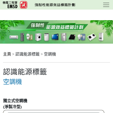
跳
至
主
要
內
容
主頁
> 認識能源標籤 > 空調機
認識能源標籤
空調機
獨立式空調機
(淨製冷型)